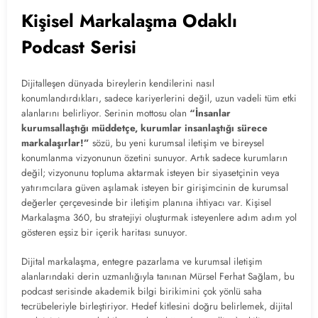
Kişisel Markalaşma Odaklı
Podcast Serisi
Dijitalleşen dünyada bireylerin kendilerini nasıl
konumlandırdıkları, sadece kariyerlerini değil, uzun vadeli tüm etki
alanlarını belirliyor. Serinin mottosu olan
“İnsanlar
kurumsallaştığı müddetçe, kurumlar insanlaştığı sürece
markalaşırlar!”
sözü, bu yeni kurumsal iletişim ve bireysel
konumlanma vizyonunun özetini sunuyor. Artık sadece kurumların
değil; vizyonunu topluma aktarmak isteyen bir siyasetçinin veya
yatırımcılara güven aşılamak isteyen bir girişimcinin de kurumsal
değerler çerçevesinde bir iletişim planına ihtiyacı var. Kişisel
Markalaşma 360, bu stratejiyi oluşturmak isteyenlere adım adım yol
gösteren eşsiz bir içerik haritası sunuyor.
Dijital markalaşma, entegre pazarlama ve kurumsal iletişim
alanlarındaki derin uzmanlığıyla tanınan Mürsel Ferhat Sağlam, bu
podcast serisinde akademik bilgi birikimini çok yönlü saha
tecrübeleriyle birleştiriyor. Hedef kitlesini doğru belirlemek, dijital