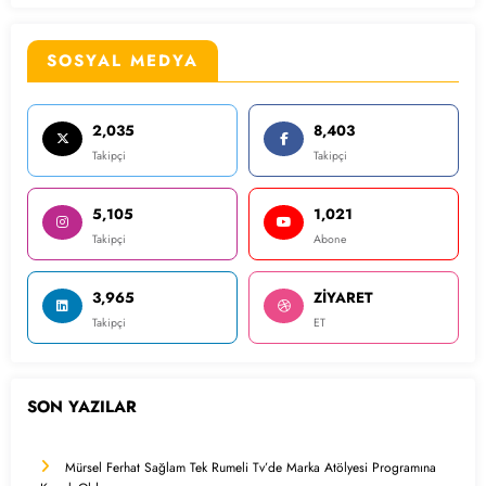
SOSYAL MEDYA
2,035
8,403
Takipçi
Takipçi
5,105
1,021
Takipçi
Abone
3,965
ZİYARET
Takipçi
ET
SON YAZILAR
Mürsel Ferhat Sağlam Tek Rumeli Tv’de Marka Atölyesi Programına