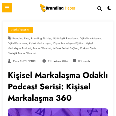
İçeriğe
atla
Marka Yönetimi
,
,
,
,
Branding Line
Branding Türkiye
Bütünleşik Pazarlama
Dijital Markalaşma
,
,
,
Dijital Pazarlama
Kişisel Marka İnşası
Kişisel Markalaşma Eğitimi
Kişisel
,
,
,
,
Markalaşma Podcast
Marka Yönetimi
Mürsel Ferhat Sağlam
Podcast Serisi
Stratejik Marka Yönetimi
Plaza ENTELEKTÜELİ
21 Haziran 2026
0 Yorumlar
Kişisel Markalaşma Odaklı
Podcast Serisi: Kişisel
Markalaşma 360