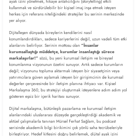
ayak izini yönetmek, hikaye anlatıcılığını (storytelling) etkili
kullanmak ve sürdürülebilir bir kişisel imaj inşa etmek isteyen
herkes için referans niteliğindeki stratejiler bu serinin merkezinde
yer alıyor.
Dijitalleşen dünyada bireylerin kendilerini nasıl
konumlandırdıkları, sadece kariyerlerini değil, uzun vadeli tüm etki
alanlarını belirliyor. Serinin mottosu olan
“İnsanlar
kurumsallaştığı müddetçe, kurumlar insanlaştığı sürece
markalaşırlar!”
sözü, bu yeni kurumsal iletişim ve bireysel
konumlanma vizyonunun özetini sunuyor. Artık sadece kurumların
değil; vizyonunu topluma aktarmak isteyen bir siyasetçinin veya
yatırımcılara güven aşılamak isteyen bir girişimcinin de kurumsal
değerler çerçevesinde bir iletişim planına ihtiyacı var. Kişisel
Markalaşma 360, bu stratejiyi oluşturmak isteyenlere adım adım yol
gösteren eşsiz bir içerik haritası sunuyor.
Dijital markalaşma, bütünleşik pazarlama ve kurumsal iletişim
alanlarındaki uluslararası düzeyde gerçekleştirdiği akademik ve
aktüel çalışmalarla tanınan Mürsel Ferhat Sağlam, bu podcast
serisinde akademik bilgi birikimini çok yönlü saha tecrübeleriyle
birleştiriyor. Hedef kitlesini doğru belirlemek, dijital ayak izini