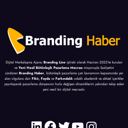
10
İpucu
Altın
İpucu
Dijital Markalaşma Ajansı
Branding Line
iştiraki olarak Haziran 2025’te kurulan
ve
Yeni Nesil Bütünleşik Pazarlama Mecrası
misyonuyla faaliyetini
sürdüren
Branding Haber
, bütünleşik pazarlama çatı kavramının kapsamında yer
alan olgulara dair
Fikir, Fayda
ve
Farkındalık
odaklı akademik ve aktüel içerikler
yayınlayarak pazarlama dünyasının hızla değişen dinamiklerini yakından takip eden
yeni nesil bir dijital mecradır.
LinkedIn
Facebook
Twitter
YouTube
Instagr