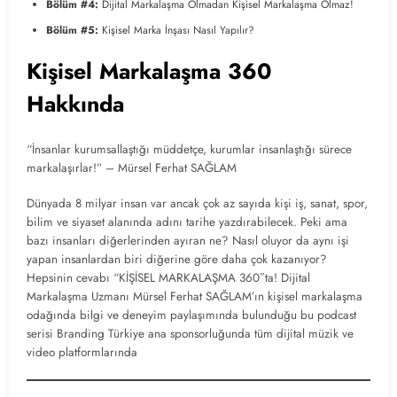
Bölüm #4:
Dijital Markalaşma Olmadan Kişisel Markalaşma Olmaz!
Bölüm #5:
Kişisel Marka İnşası Nasıl Yapılır?
Kişisel Markalaşma 360
Hakkında
“İnsanlar kurumsallaştığı müddetçe, kurumlar insanlaştığı sürece
markalaşırlar!” – Mürsel Ferhat SAĞLAM
Dünyada 8 milyar insan var ancak çok az sayıda kişi iş, sanat, spor,
bilim ve siyaset alanında adını tarihe yazdırabilecek. Peki ama
bazı insanları diğerlerinden ayıran ne? Nasıl oluyor da aynı işi
yapan insanlardan biri diğerine göre daha çok kazanıyor?
Hepsinin cevabı “KİŞİSEL MARKALAŞMA 360″ta! Dijital
Markalaşma Uzmanı Mürsel Ferhat SAĞLAM’ın kişisel markalaşma
odağında bilgi ve deneyim paylaşımında bulunduğu bu podcast
serisi Branding Türkiye ana sponsorluğunda tüm dijital müzik ve
video platformlarında