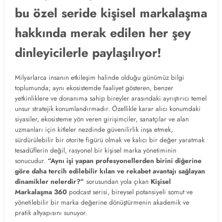
bu özel seride kişisel markalaşma
hakkında merak edilen her şey
dinleyicilerle paylaşılıyor!
Milyarlarca insanın etkileşim halinde olduğu günümüz bilgi
toplumunda; aynı ekosistemde faaliyet gösteren, benzer
yetkinliklere ve donanıma sahip bireyler arasındaki ayrıştırıcı temel
unsur stratejik konumlandırmadır. Özellikle karar alıcı konumdaki
siyasiler, ekosisteme yön veren girişimciler, sanatçılar ve alan
uzmanları için kitleler nezdinde güvenilirlik inşa etmek,
sürdürülebilir bir otorite figürü olmak ve kalıcı bir değer yaratmak
tesadüflerin değil, rasyonel bir kişisel marka yönetiminin
sonucudur.
“Aynı işi yapan profesyonellerden birini diğerine
göre daha tercih edilebilir kılan ve rekabet avantajı sağlayan
dinamikler nelerdir?”
sorusundan yola çıkan
Kişisel
Markalaşma 360
podcast serisi, bireysel potansiyeli somut ve
yönetilebilir bir marka değerine dönüştürmenin akademik ve
pratik altyapısını sunuyor.