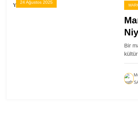
24 Ağustos 2025
MARK
Ma
Niy
Bir m
kültü
Mü
S