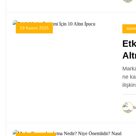
19 Kasım 2025
MARK
Etk
Alt
Marka
ne ka
ilişki
M