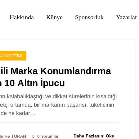
Hakkında
Künye
Sponsorluk
Yazarlar
A YÖNETIMI
kili Marka Konumlandırma
n 10 Altın İpucu
n kalabalıklaştığı ve dikkat sürelerinin kısaldığı
etçi ortamda, bir markanın başarısı, tüketicinin
nde ne kadar…
Daha Fazlasını Oku
elike TURAN
0 Yorumlar