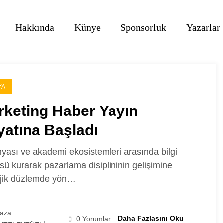
Hakkında
Künye
Sponsorluk
Yazarlar
YA
rketing Haber Yayın
atına Başladı
nyası ve akademi ekosistemleri arasında bilgi
sü kurarak pazarlama disiplininin gelişimine
ejik düzlemde yön…
laza
Daha Fazlasını Oku
0 Yorumlar