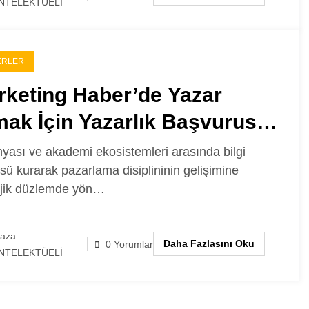
NTELEKTÜELİ
ERLER
rketing Haber’de Yazar
ak İçin Yazarlık Başvurusu
ladı!
nyası ve akademi ekosistemleri arasında bilgi
sü kurarak pazarlama disiplininin gelişimine
ejik düzlemde yön…
laza
Daha Fazlasını Oku
0 Yorumlar
NTELEKTÜELİ