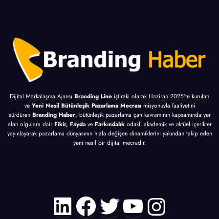
Dijital Markalaşma Ajansı
Branding Line
iştiraki olarak Haziran 2025’te kurulan
ve
Yeni Nesil Bütünleşik Pazarlama Mecrası
misyonuyla faaliyetini
sürdüren
Branding Haber
, bütünleşik pazarlama çatı kavramının kapsamında yer
alan olgulara dair
Fikir, Fayda
ve
Farkındalık
odaklı akademik ve aktüel içerikler
yayınlayarak pazarlama dünyasının hızla değişen dinamiklerini yakından takip eden
yeni nesil bir dijital mecradır.
LinkedIn
Facebook
Twitter
YouTube
Instagr