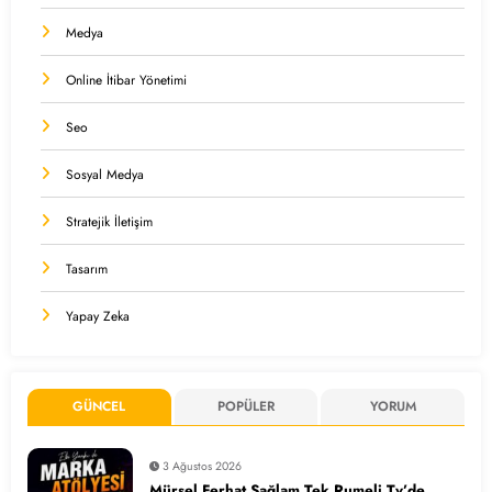
Medya
Online İtibar Yönetimi
Seo
Sosyal Medya
Stratejik İletişim
Tasarım
Yapay Zeka
GÜNCEL
POPÜLER
YORUM
3 Ağustos 2026
Mürsel Ferhat Sağlam Tek Rumeli Tv’de