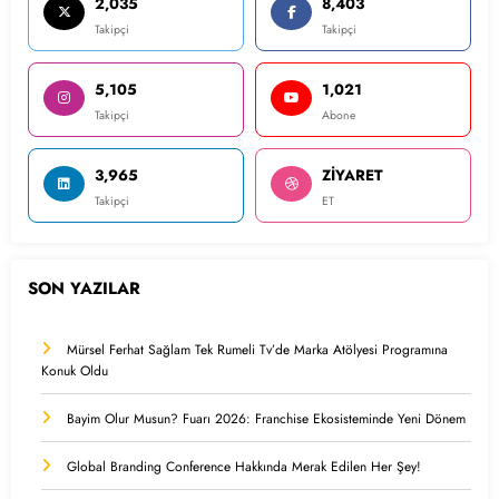
2,035
8,403
Takipçi
Takipçi
5,105
1,021
Takipçi
Abone
3,965
ZİYARET
Takipçi
ET
SON YAZILAR
Mürsel Ferhat Sağlam Tek Rumeli Tv’de Marka Atölyesi Programına
Konuk Oldu
Bayim Olur Musun? Fuarı 2026: Franchise Ekosisteminde Yeni Dönem
Global Branding Conference Hakkında Merak Edilen Her Şey!