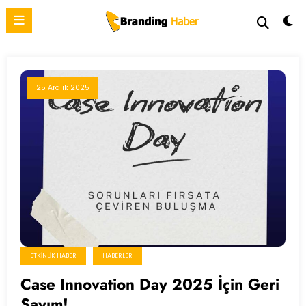
İçeriğe
atla
25 Aralık 2025
ETKINLIK HABER
HABERLER
Case Innovation Day 2025 İçin Geri
Sayım!