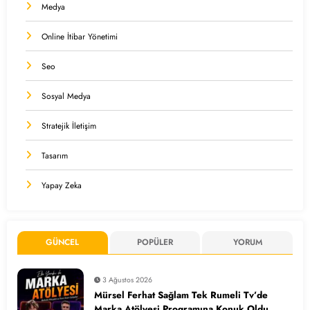
Medya
Online İtibar Yönetimi
Seo
Sosyal Medya
Stratejik İletişim
Tasarım
Yapay Zeka
GÜNCEL
POPÜLER
YORUM
3 Ağustos 2026
Mürsel Ferhat Sağlam Tek Rumeli Tv’de
Marka Atölyesi Programına Konuk Oldu