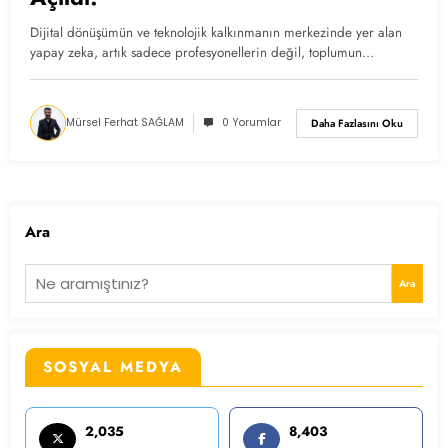
Dijital dönüşümün ve teknolojik kalkınmanın merkezinde yer alan
yapay zeka, artık sadece profesyonellerin değil, toplumun…
Mürsel Ferhat SAĞLAM
0 Yorumlar
Daha Fazlasını Oku
Ara
Ara
SOSYAL MEDYA
2,035
8,403