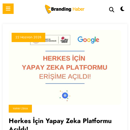
İçeriğe
atla
22 Haziran 2026
YAPAY ZEKA
Herkes İçin Yapay Zeka Platformu
Açıldı!