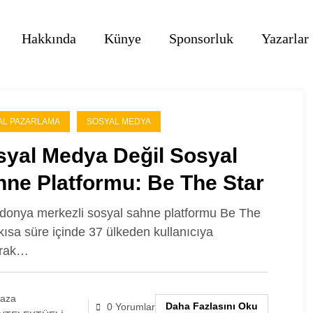
Hakkında
Künye
Sponsorluk
Yazarlar
TAL PAZARLAMA
SOSYAL MEDYA
syal Medya Değil Sosyal
hne Platformu: Be The Star
onya merkezli sosyal sahne platformu Be The
 kısa süre içinde 37 ülkeden kullanıcıya
arak…
laza
Daha Fazlasını Oku
0 Yorumlar