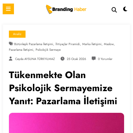
İçeriğe
atla
Analiz
,
,
,
,
Bütünleşik Pazarlama İletişimi
İhtiyaçlar Piramidi
Marka İletişimi
Maslow
,
Pazarlama İletişimi
Psikolojik Sermaye
Ceyda AYSUNA TÜRKYILMAZ
25 Ocak 2026
0 Yorumlar
Tükenmekte Olan
Psikolojik Sermayemize
Yanıt: Pazarlama İletişimi