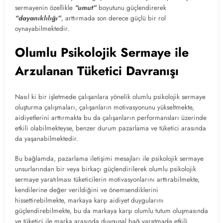
sermayenin özellikle
“umut”
boyutunu güçlendirerek
“dayanıklılığı”
, arttırmada son derece güçlü bir rol
oynayabilmektedir.
Olumlu Psikolojik Sermaye ile
Arzulanan Tüketici Davranışı
Nasıl ki bir işletmede çalışanlara yönelik olumlu psikolojik sermaye
oluşturma çalışmaları, çalışanların motivasyonunu yükseltmekte,
aidiyetlerini arttırmakta bu da çalışanların performansları üzerinde
etkili olabilmekteyse, benzer durum pazarlama ve tüketici arasında
da yaşanabilmektedir.
Bu bağlamda, pazarlama iletişimi mesajları ile psikolojik sermaye
unsurlarından bir veya birkaçı güçlendirilerek olumlu psikolojik
sermaye yaratılması tüketicilerin motivasyonlarını arttırabilmekte,
kendilerine değer verildiğini ve önemsendiklerini
hissettirebilmekte, markaya karşı aidiyet duygularını
güçlendirebilmekte, bu da markaya karşı olumlu tutum oluşmasında
ve tüketici ile marka arasında duygusal bağ yaratmada etkili