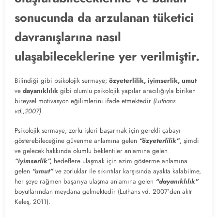
sonucunda da arzulanan tüketici
davranışlarına nasıl
ulaşabileceklerine yer verilmiştir.
Bilindiği gibi psikolojik sermaye;
özyeterlilik, iyimserlik, umut
ve
dayanıklılık
gibi olumlu psikolojik yapılar aracılığıyla biriken
bireysel motivasyon eğilimlerini ifade etmektedir
(Luthans
vd.,2007).
Psikolojik sermaye; zorlu işleri başarmak için gerekli çabayı
gösterebileceğine güvenme anlamına gelen
“özyeterlilik”
, şimdi
ve gelecek hakkında olumlu beklentiler anlamına gelen
“iyimserlik”,
hedeflere ulaşmak için azim gösterme anlamına
gelen
“umut”
ve zorluklar ile sıkıntılar karşısında ayakta kalabilme,
her şeye rağmen başarıya ulaşma anlamına gelen
“dayanıklılık”
boyutlarından meydana gelmektedir (Luthans vd. 2007’den aktr
Keleş, 2011).