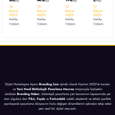
a
Tasar
Posta
l Kriz
13
12
11
10
Kasım
Kasım
Kasım
Kasım
Moto
ım
Pazar
Yönet
2025
2025
2025
2025
ru
İçin
lama
imi
Melike
Melike
Melike
Melike
TURAN
TURAN
TURAN
TURAN
Pazar
10
sı
İçin
lama
Altın
İçin
10
sı
İpucu
10
Altın
İçin
Altın
İpucu
10
İpucu
Altın
İpucu
Dijital Markalaşma Ajansı
Branding Line
iştiraki olarak Haziran 2025’te kurulan
ve
Yeni Nesil Bütünleşik Pazarlama Mecrası
misyonuyla faaliyetini
sürdüren
Branding Haber
, bütünleşik pazarlama çatı kavramının kapsamında yer
alan olgulara dair
Fikir, Fayda
ve
Farkındalık
odaklı akademik ve aktüel içerikler
yayınlayarak pazarlama dünyasının hızla değişen dinamiklerini yakından takip eden
yeni nesil bir dijital mecradır.