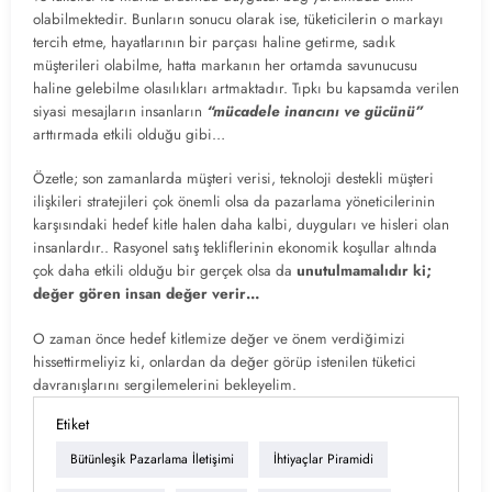
olabilmektedir. Bunların sonucu olarak ise, tüketicilerin o markayı
tercih etme, hayatlarının bir parçası haline getirme, sadık
müşterileri olabilme, hatta markanın her ortamda savunucusu
haline gelebilme olasılıkları artmaktadır. Tıpkı bu kapsamda verilen
siyasi mesajların insanların
“mücadele inancını ve gücünü”
arttırmada etkili olduğu gibi…
Özetle; son zamanlarda müşteri verisi, teknoloji destekli müşteri
ilişkileri stratejileri çok önemli olsa da pazarlama yöneticilerinin
karşısındaki hedef kitle halen daha kalbi, duyguları ve hisleri olan
insanlardır.. Rasyonel satış tekliflerinin ekonomik koşullar altında
çok daha etkili olduğu bir gerçek olsa da
unutulmamalıdır ki;
değer gören insan değer verir…
O zaman önce hedef kitlemize değer ve önem verdiğimizi
hissettirmeliyiz ki, onlardan da değer görüp istenilen tüketici
davranışlarını sergilemelerini bekleyelim.
Etiket
Bütünleşik Pazarlama İletişimi
İhtiyaçlar Piramidi