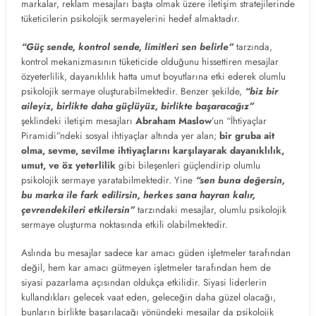
markalar, reklam mesajları başta olmak üzere iletişim stratejilerinde
tüketicilerin psikolojik sermayelerini hedef almaktadır.
“Güç sende, kontrol sende, limitleri sen belirle”
tarzında,
kontrol mekanizmasının tüketicide olduğunu hissettiren mesajlar
özyeterlilik, dayanıklılık hatta umut boyutlarına etki ederek olumlu
psikolojik sermaye oluşturabilmektedir. Benzer şekilde,
“biz bir
aileyiz, birlikte daha güçlüyüz, birlikte başaracağız”
şeklindeki iletişim mesajları
Abraham Maslow
’un “İhtiyaçlar
Piramidi”ndeki sosyal ihtiyaçlar altında yer alan;
bir gruba ait
olma, sevme, sevilme ihtiyaçlarını karşılayarak dayanıklılık,
umut, ve öz yeterlilik
gibi bileşenleri güçlendirip olumlu
psikolojik sermaye yaratabilmektedir. Yine
“sen buna değersin,
bu marka ile fark edilirsin, herkes sana hayran kalır,
çevrendekileri etkilersin”
tarzındaki mesajlar, olumlu psikolojik
sermaye oluşturma noktasında etkili olabilmektedir.
Aslında bu mesajlar sadece kar amacı güden işletmeler tarafından
değil, hem kar amacı gütmeyen işletmeler tarafından hem de
siyasi pazarlama açısından oldukça etkilidir. Siyasi liderlerin
kullandıkları gelecek vaat eden, geleceğin daha güzel olacağı,
bunların birlikte başarılacağı yönündeki mesajlar da psikolojik