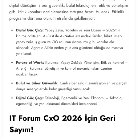
dijital dönüşüm, siber güvenlik, bulut teknolojileri, etik ve yönetişim
gibi kritik konuları derinlemesine tartışma fırsatı bulacak. Etkinlik
programı dört ana oturum etrafında şekilleniyor:
Dijital Güç Çağı:
Yapay Zeka, Yönetim ve Yeni Düzen – 2026’nın
kırılma noktaları, AI-First ile AI-Native arasındaki farklar, hibrit insan-
yapay zeka iş gücü ve CIO rolünün dönüşümü gibi konular ele
alınacak. Agentic AI’nin neden yılın ana gündemi olduğu da masaya
yatırılacak.
Future of Work:
Kurumsal Yapay Zekâda Yönetişim, Etik ve Kontrol –
AI etiği, kurumsal yönetişim ve kontrol mekanizmaları üzerine
odaklanılacak.
Bulut ve Siber Güvenlik:
Canlı siber saldırı simülasyonları ve gerçek
dünya senaryolarıyla bulut güvenliği tartışılacak.
Dijital Güç Çağı:
Teknoloji, Egemenlik ve Yeni Ekonomi – Teknoloji
egemenliği ve yeni ekonomi dinamikleri incelenecek.
IT Forum CxO 2026 İçin Geri
Sayım!