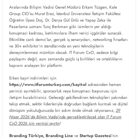
Aralarında Bilişim Vadisi Genel Müdürü Erkam Tüzgen, Kale
Group CIO’su Murat Erez, İstanbul Üniversitesi İletişim Fakültesi
Öğretim Üyesi Doç. Dr. Derya Gül Ünlü ve Yapay Zeka ile
Pazarlama uzmanı Tunç Berkman gibi isimlerin yer aldığı
konuşmacı kadrosu, katılımcılara ilham verici içgörüler sunacak.
Etkinlikte canlı demo’lar, gerçek iş senaryoları, networking fırsatları
ve 30+ exhibitor’ın standlarında en yeni teknolojilerin
deneyimlenmesi mümkün olacak. IT Forum CxO, sadece bilgi
paylaşımı değil, aynı zamanda güçlü iş birlikleri ve ortaklıkların
kapısını aralayan bir platform.
Erken kayıt indirimleri için
https://www.itforumturkey.com/kayit-ol
adresinden hemen
yerinizi ayırtabilir, sponsorluk veya konuşmacı başvurusu için
iletişim kurabilirsiniz. Geleceği şekillendiren teknolojileri yakından
takip etmek, sektör liderleriyle doğrudan bağlantı kurmak ve dijital
dönüşüm yolculuğunuzda bir adım önde olmak istiyorsanız,
29
Nisan 2026’da Bilişim Vadisi’nde gerçekleştirilecek olan IT Forum
CxO 2026 için yerinizi ayırtın
!
Branding Türkiye, Branding Line
ve
Startup Gazetesi
’nin