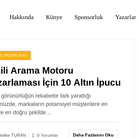
Hakkında
Künye
Sponsorluk
Yazarlar
TAL PAZARLAMA
ili Arama Motoru
arlaması İçin 10 Altın İpucu
al görünürlüğün rekabette fark yarattığı
üzde, markaların potansiyel müşterilere en
 ve en doğru şekilde…
Daha Fazlasını Oku
elike TURAN
0 Yorumlar