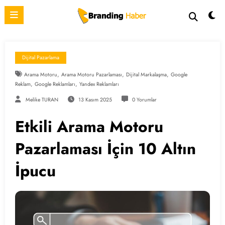
İçeriğe
atla
Dijital Pazarlama
,
,
,
Arama Motoru
Arama Motoru Pazarlaması
Dijital Markalaşma
Google
,
,
Reklam
Google Reklamları
Yandex Reklamları
Melike TURAN
13 Kasım 2025
0 Yorumlar
Etkili Arama Motoru
Pazarlaması İçin 10 Altın
İpucu