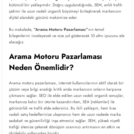
bütüncül bir yaklaşımdır. Doğru uygulandığında, SEM, anlık trafik
çekimi ile uzun vadeli organik büyümeyi birleştirerek markanızın
dijital alandaki gücünü maksimize eder.
Bu makalede,
“Arama Motoru Pazarlaması”
nın temel
bileşenlerini inceleyecek ve size yol gösterecek 10 altın ipucunu ele
alacağız.
Arama Motoru Pazarlaması
Neden Önemlidir?
Arama motoru pazarlaması, internet kullanıcılarının aktif olarak bir
çözüm veya bilgi aradığı kritik anda markanızın onların karşısına
çıkmasını sağlar. SEO ile elde edilen uzun vadeli organik sonuçlar,
markanıza kalıcı bir otorite kazandırırken, SEA (reklamlar) ile
görünürlük ve trafik elde edersiniz. Bu ikili yaklaşım, hem kısa
vadeli satış hedeflerinize ulaşmanızı hem de uzun vadede marka
sadakati ve güvenilirliği inşa etmenizi sağlar. SEM, yüksek niyetli
trafiği sitenize çekerek dönüşüm oranınızı artırmanın en etkin ve
ölçülebilir yollarından biridir.