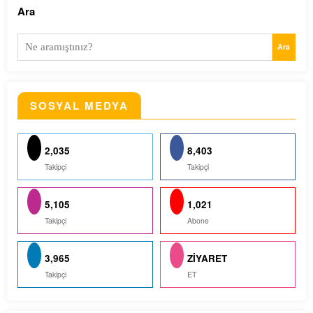
Ara
Ara
SOSYAL MEDYA
2,035
8,403
Takipçi
Takipçi
5,105
1,021
Takipçi
Abone
3,965
ZİYARET
Takipçi
ET