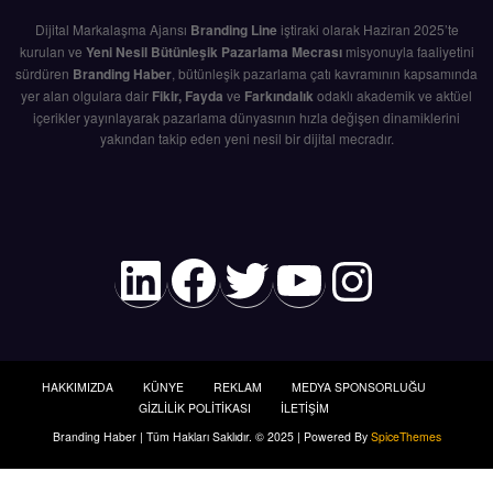
Dijital Markalaşma Ajansı
Branding Line
iştiraki olarak Haziran 2025’te
kurulan ve
Yeni Nesil Bütünleşik Pazarlama Mecrası
misyonuyla faaliyetini
sürdüren
Branding Haber
, bütünleşik pazarlama çatı kavramının kapsamında
yer alan olgulara dair
Fikir, Fayda
ve
Farkındalık
odaklı akademik ve aktüel
içerikler yayınlayarak pazarlama dünyasının hızla değişen dinamiklerini
yakından takip eden yeni nesil bir dijital mecradır.
LinkedIn
Facebook
Twitter
YouTube
Instag
HAKKIMIZDA
KÜNYE
REKLAM
MEDYA SPONSORLUĞU
GİZLİLİK POLİTİKASI
İLETİŞİM
Branding Haber | Tüm Hakları Saklıdır. © 2025 | Powered By
SpiceThemes