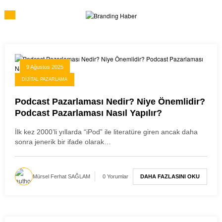
İçeriğe
atla
9 Ağustos 2025
DIJITAL PAZARLAMA
Podcast Pazarlaması Nedir? Niye Önemlidir?
Podcast Pazarlaması Nasıl Yapılır?
İlk kez 2000’li yıllarda “iPod” ile literatüre giren ancak daha
sonra jenerik bir ifade olarak…
DAHA FAZLASINI OKU
Mürsel Ferhat SAĞLAM
0 Yorumlar