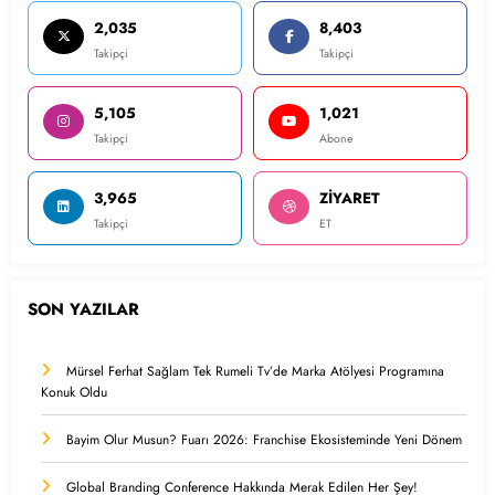
2,035
8,403
Takipçi
Takipçi
5,105
1,021
Takipçi
Abone
3,965
ZİYARET
Takipçi
ET
SON YAZILAR
Mürsel Ferhat Sağlam Tek Rumeli Tv’de Marka Atölyesi Programına
Konuk Oldu
Bayim Olur Musun? Fuarı 2026: Franchise Ekosisteminde Yeni Dönem
Global Branding Conference Hakkında Merak Edilen Her Şey!