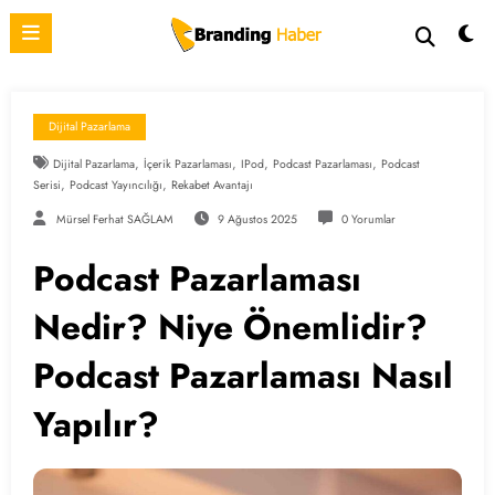
İçeriğe
atla
Dijital Pazarlama
,
,
,
,
Dijital Pazarlama
İçerik Pazarlaması
IPod
Podcast Pazarlaması
Podcast
,
,
Serisi
Podcast Yayıncılığı
Rekabet Avantajı
Mürsel Ferhat SAĞLAM
9 Ağustos 2025
0 Yorumlar
Podcast Pazarlaması
Nedir? Niye Önemlidir?
Podcast Pazarlaması Nasıl
Yapılır?