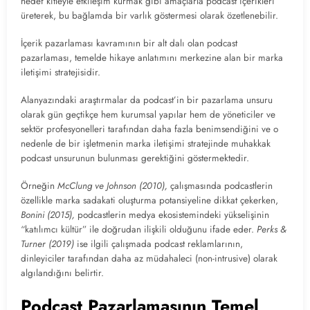
hedef kitleyle etkileşim kurmak gibi amaçlarla podcast içerikleri
üreterek, bu bağlamda bir varlık göstermesi olarak özetlenebilir.
İçerik pazarlaması kavramının bir alt dalı olan podcast
pazarlaması, temelde hikaye anlatımını merkezine alan bir marka
iletişimi stratejisidir.
Alanyazındaki araştırmalar da podcast’in bir pazarlama unsuru
olarak gün geçtikçe hem kurumsal yapılar hem de yöneticiler ve
sektör profesyonelleri tarafından daha fazla benimsendiğini ve o
nedenle de bir işletmenin marka iletişimi stratejinde muhakkak
podcast unsurunun bulunması gerektiğini göstermektedir.
Örneğin
McClung ve Johnson (2010),
çalışmasında podcastlerin
özellikle marka sadakati oluşturma potansiyeline dikkat çekerken,
Bonini (2015),
podcastlerin medya ekosistemindeki yükselişinin
“katılımcı kültür” ile doğrudan ilişkili olduğunu ifade eder.
Perks &
Turner (2019)
ise ilgili çalışmada podcast reklamlarının,
dinleyiciler tarafından daha az müdahaleci (non-intrusive) olarak
algılandığını belirtir.
Podcast Pazarlamasının Temel