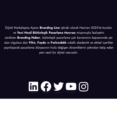
Dijital Markalaşma Ajansı
Branding Line
iştiraki olarak Haziran 2025’te kurulan
ve
Yeni Nesil Bütünleşik Pazarlama Mecrası
misyonuyla faaliyetini
sürdüren
Branding Haber
, bütünleşik pazarlama çatı kavramının kapsamında yer
alan olgulara dair
Fikir, Fayda
ve
Farkındalık
odaklı akademik ve aktüel içerikler
yayınlayarak pazarlama dünyasının hızla değişen dinamiklerini yakından takip eden
yeni nesil bir dijital mecradır.
LinkedIn
Facebook
Twitter
YouTube
Instagr
HAKKIMIZDA
KÜNYE
REKLAM
MEDYA SPONSORLUĞU