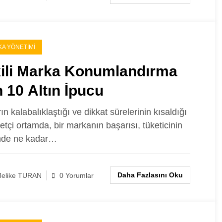
A YÖNETIMI
kili Marka Konumlandırma
n 10 Altın İpucu
n kalabalıklaştığı ve dikkat sürelerinin kısaldığı
etçi ortamda, bir markanın başarısı, tüketicinin
nde ne kadar…
Daha Fazlasını Oku
elike TURAN
0 Yorumlar