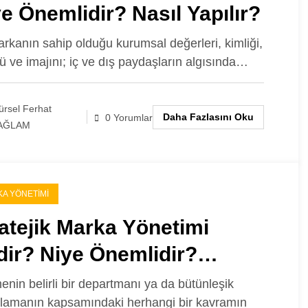
e Önemlidir? Nasıl Yapılır?
arkanın sahip olduğu kurumsal değerleri, kimliği,
rü ve imajını; iç ve dış paydaşların algısında…
rsel Ferhat
Daha Fazlasını Oku
0 Yorumlar
AĞLAM
A YÖNETIMI
atejik Marka Yönetimi
dir? Niye Önemlidir?
atejik Marka Yönetimi Nasıl
menin belirli bir departmanı ya da bütünleşik
lamanın kapsamındaki herhangi bir kavramın
ılır?