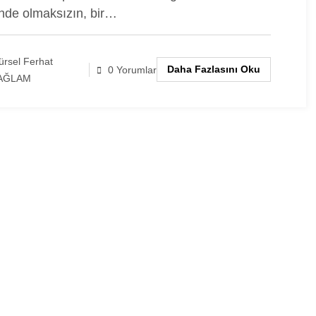
inde olmaksızın, bir…
rsel Ferhat
Daha Fazlasını Oku
0 Yorumlar
AĞLAM