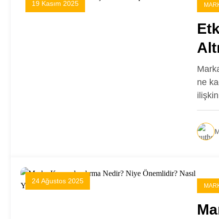
19 Kasım 2025
MARK
Etk
Alt
Marka
ne ka
ilişki
M
24 Ağustos 2025
MARK
Ma