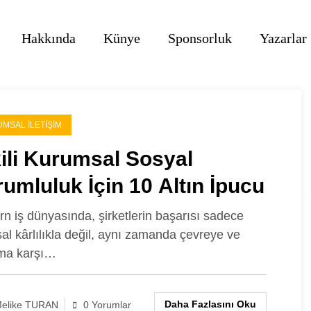
Hakkında
Künye
Sponsorluk
Yazarlar
MSAL İLETIŞIM
ili Kurumsal Sosyal
umluluk İçin 10 Altın İpucu
n iş dünyasında, şirketlerin başarısı sadece
sal kârlılıkla değil, aynı zamanda çevreye ve
ma karşı…
Daha Fazlasını Oku
elike TURAN
0 Yorumlar