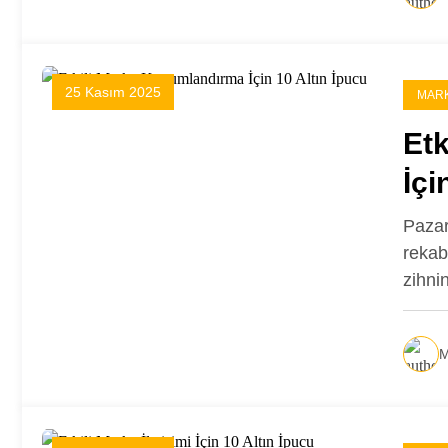
25 Kasım 2025
MARK
Et
İçi
Pazarı
rekab
zihni
M