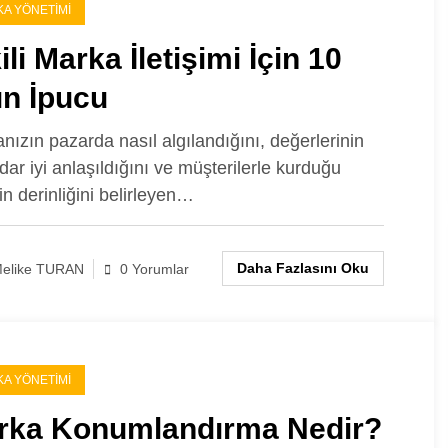
A YÖNETIMI
ili Marka İletişimi İçin 10
ın İpucu
nızın pazarda nasıl algılandığını, değerlerinin
dar iyi anlaşıldığını ve müşterilerle kurduğu
nin derinliğini belirleyen…
Daha Fazlasını Oku
elike TURAN
0 Yorumlar
A YÖNETIMI
rka Konumlandırma Nedir?