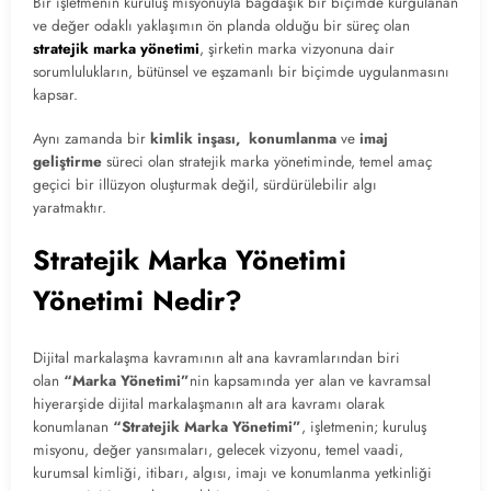
Bir işletmenin kuruluş misyonuyla bağdaşık bir biçimde kurgulanan
ve değer odaklı yaklaşımın ön planda olduğu bir süreç olan
stratejik marka yönetimi
, şirketin marka vizyonuna dair
sorumlulukların, bütünsel ve eşzamanlı bir biçimde uygulanmasını
kapsar.
Aynı zamanda bir
kimlik inşası, konumlanma
ve
imaj
geliştirme
süreci olan stratejik marka yönetiminde, temel amaç
geçici bir illüzyon oluşturmak değil, sürdürülebilir algı
yaratmaktır.
Stratejik Marka Yönetimi
Yönetimi Nedir?
Dijital markalaşma kavramının alt ana kavramlarından biri
olan
“Marka Yönetimi”
nin kapsamında yer alan ve kavramsal
hiyerarşide dijital markalaşmanın alt ara kavramı olarak
konumlanan
“Stratejik Marka Yönetimi”
, işletmenin; kuruluş
misyonu, değer yansımaları, gelecek vizyonu, temel vaadi,
kurumsal kimliği, itibarı, algısı, imajı ve konumlanma yetkinliği