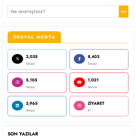
Ara
SOSYAL MEDYA
2,035
8,403
Takipçi
Takipçi
5,105
1,021
Takipçi
Abone
3,965
ZİYARET
Takipçi
ET
SON YAZILAR