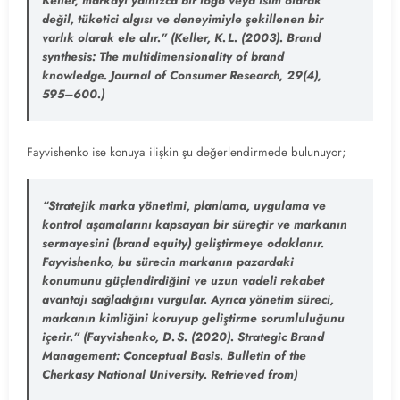
Keller, markayı yalnızca bir logo veya isim olarak
değil, tüketici algısı ve deneyimiyle şekillenen bir
varlık olarak ele alır.”
(Keller, K. L. (2003). Brand
synthesis: The multidimensionality of brand
knowledge. Journal of Consumer Research, 29(4),
595–600.)
Fayvishenko ise konuya ilişkin şu değerlendirmede bulunuyor;
“Stratejik marka yönetimi, planlama, uygulama ve
kontrol aşamalarını kapsayan bir süreçtir ve markanın
sermayesini (brand equity) geliştirmeye odaklanır.
Fayvishenko, bu sürecin markanın pazardaki
konumunu güçlendirdiğini ve uzun vadeli rekabet
avantajı sağladığını vurgular. Ayrıca yönetim süreci,
markanın kimliğini koruyup geliştirme sorumluluğunu
içerir.”
(Fayvishenko, D. S. (2020). Strategic Brand
Management: Conceptual Basis. Bulletin of the
Cherkasy National University. Retrieved from)