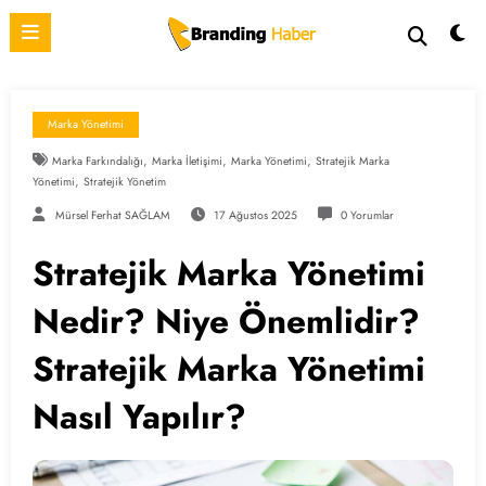
İçeriğe
atla
Marka Yönetimi
,
,
,
Marka Farkındalığı
Marka İletişimi
Marka Yönetimi
Stratejik Marka
,
Yönetimi
Stratejik Yönetim
Mürsel Ferhat SAĞLAM
17 Ağustos 2025
0 Yorumlar
Stratejik Marka Yönetimi
Nedir? Niye Önemlidir?
Stratejik Marka Yönetimi
Nasıl Yapılır?