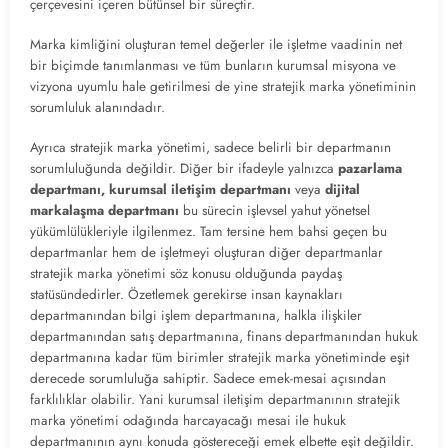
çerçevesini içeren bütünsel bir süreçtir.
Marka kimliğini oluşturan temel değerler ile işletme vaadinin net
bir biçimde tanımlanması ve tüm bunların kurumsal misyona ve
vizyona uyumlu hale getirilmesi de yine stratejik marka yönetiminin
sorumluluk alanındadır.
Ayrıca stratejik marka yönetimi, sadece belirli bir departmanın
sorumluluğunda değildir. Diğer bir ifadeyle yalnızca
pazarlama
departmanı, kurumsal iletişim departmanı
veya
dijital
markalaşma departmanı
bu sürecin işlevsel yahut yönetsel
yükümlülükleriyle ilgilenmez. Tam tersine hem bahsi geçen bu
departmanlar hem de işletmeyi oluşturan diğer departmanlar
stratejik marka yönetimi söz konusu olduğunda paydaş
statüsündedirler. Özetlemek gerekirse insan kaynakları
departmanından bilgi işlem departmanına, halkla ilişkiler
departmanından satış departmanına, finans departmanından hukuk
departmanına kadar tüm birimler stratejik marka yönetiminde eşit
derecede sorumluluğa sahiptir. Sadece emek-mesai açısından
farklılıklar olabilir. Yani kurumsal iletişim departmanının stratejik
marka yönetimi odağında harcayacağı mesai ile hukuk
departmanının aynı konuda göstereceği emek elbette eşit değildir.