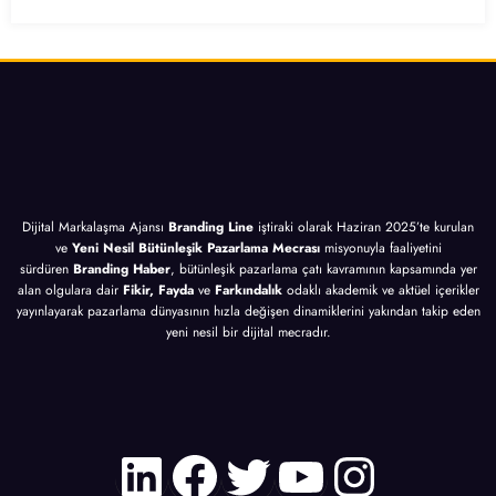
lama
Altın
İçin
10
sı
İpucu
10
Altın
İçin
Altın
İpucu
10
İpucu
Altın
İpucu
Dijital Markalaşma Ajansı
Branding Line
iştiraki olarak Haziran 2025’te kurulan
ve
Yeni Nesil Bütünleşik Pazarlama Mecrası
misyonuyla faaliyetini
sürdüren
Branding Haber
, bütünleşik pazarlama çatı kavramının kapsamında yer
alan olgulara dair
Fikir, Fayda
ve
Farkındalık
odaklı akademik ve aktüel içerikler
yayınlayarak pazarlama dünyasının hızla değişen dinamiklerini yakından takip eden
yeni nesil bir dijital mecradır.
LinkedIn
Facebook
Twitter
YouTube
Instagr