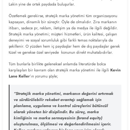
Lakin yine de ortak paydada buluşurlar.
Özetlemek gerekirse, stratejik marka yönetimi tüm organizasyonu
kapsayan, dinamik bir süreçtir. Öyle de olmalıdır. Zira markanın
itibarı, sadece pr, reklam, iletişim ya da medya ile ilgili değildir.
Stratejik marka yönetimi; müşteri hizmetleri, ürün kalitesi, çalışan
deneyimi ve sosyal sorumluluk gibi farklı temas noktalarıyla da
şekillenir. O yüzden hem iç paydaşlar hem de dış paydaşlar gerek
tüzel ve gerekse özel seviyede konunun direkt muhatabıdırlar.
Tüm bunlarla birlikte geleneksel anlamda literatürde bolca
karşılaşılan bir kavram olan stratejik marka yönetimi ile ilgili
Kevin
Lane Keller
’ın yorumu şöyle;
“
Stratejik marka yönetimi, markanın değerini artırmak
ve sürdürülebilir rekabet avantajı sağlamak için
planlama, uygulama ve kontrol süreçlerini bütüncül
olarak yöneten bir disiplindir. Bu süreç, marka
kimliğinin ve marka sermayesinin (brand equity)
oluşturulması, ölçülmesi ve değerlendirilmesini içerir.