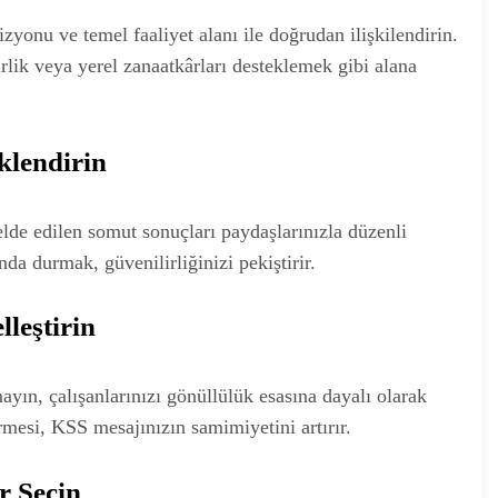
yonu ve temel faaliyet alanı ile doğrudan ilişkilendirin.
lik veya yerel zanaatkârları desteklemek gibi alana
iklendirin
elde edilen somut sonuçları paydaşlarınızla düzenli
nda durmak, güvenilirliğinizi pekiştirir.
lleştirin
yın, çalışanlarınızı gönüllülük esasına dayalı olarak
tirmesi, KSS mesajınızın samimiyetini artırır.
r Seçin