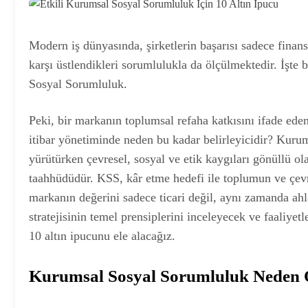
Modern iş dünyasında, şirketlerin başarısı sadece finan
karşı üstlendikleri sorumlulukla da ölçülmektedir. İşte 
Sosyal Sorumluluk.
Peki, bir markanın toplumsal refaha katkısını ifade ed
itibar yönetiminde neden bu kadar belirleyicidir? Kurum
yürütürken çevresel, sosyal ve etik kaygıları gönüllü ola
taahhüdüdür. KSS, kâr etme hedefi ile toplumun ve çevr
markanın değerini sadece ticari değil, aynı zamanda ahl
stratejisinin temel prensiplerini inceleyecek ve faaliye
10 altın ipucunu ele alacağız.
Kurumsal Sosyal Sorumluluk Neden 