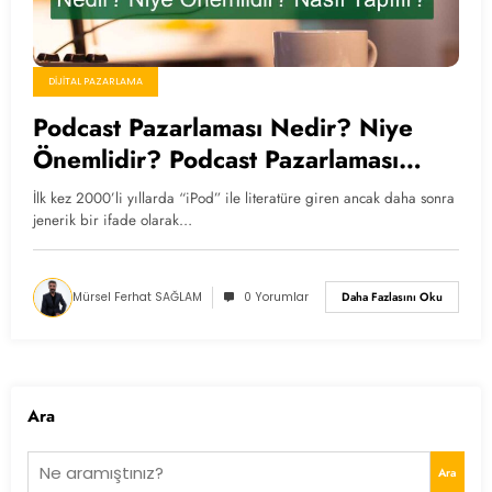
DIJITAL PAZARLAMA
Podcast Pazarlaması Nedir? Niye
Önemlidir? Podcast Pazarlaması
Nasıl Yapılır?
İlk kez 2000’li yıllarda “iPod” ile literatüre giren ancak daha sonra
jenerik bir ifade olarak…
Mürsel Ferhat SAĞLAM
0 Yorumlar
Daha Fazlasını Oku
Ara
Ara