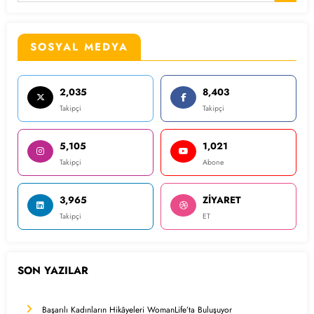
SOSYAL MEDYA
2,035
8,403
Takipçi
Takipçi
5,105
1,021
Takipçi
Abone
3,965
ZİYARET
Takipçi
ET
SON YAZILAR
Başarılı Kadınların Hikâyeleri WomanLife’ta Buluşuyor