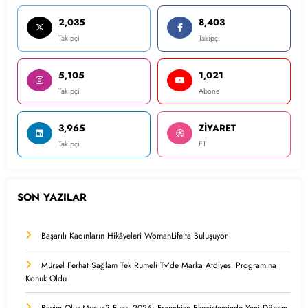
2,035
8,403
Takipçi
Takipçi
5,105
1,021
Takipçi
Abone
3,965
ZİYARET
Takipçi
ET
SON YAZILAR
Başarılı Kadınların Hikâyeleri WomanLife’ta Buluşuyor
Mürsel Ferhat Sağlam Tek Rumeli Tv’de Marka Atölyesi Programına
Konuk Oldu
Bayim Olur Musun? Fuarı 2026: Franchise Ekosisteminde Yeni Dönem