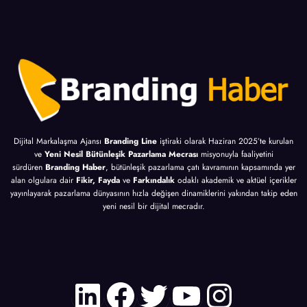
Dijital Markalaşma Ajansı
Branding Line
iştiraki olarak Haziran 2025’te kurulan
ve
Yeni Nesil Bütünleşik Pazarlama Mecrası
misyonuyla faaliyetini
sürdüren
Branding Haber
, bütünleşik pazarlama çatı kavramının kapsamında yer
alan olgulara dair
Fikir, Fayda
ve
Farkındalık
odaklı akademik ve aktüel içerikler
yayınlayarak pazarlama dünyasının hızla değişen dinamiklerini yakından takip eden
yeni nesil bir dijital mecradır.
LinkedIn
Facebook
Twitter
YouTube
Instagr