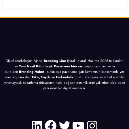
lama
Altın
İçin
10
sı
İpucu
10
Altın
İçin
Altın
İpucu
10
İpucu
Altın
İpucu
Dijital Markalaşma Ajansı
Branding Line
iştiraki olarak Haziran 2025’te kurulan
ve
Yeni Nesil Bütünleşik Pazarlama Mecrası
misyonuyla faaliyetini
sürdüren
Branding Haber
, bütünleşik pazarlama çatı kavramının kapsamında yer
alan olgulara dair
Fikir, Fayda
ve
Farkındalık
odaklı akademik ve aktüel içerikler
yayınlayarak pazarlama dünyasının hızla değişen dinamiklerini yakından takip eden
yeni nesil bir dijital mecradır.
LinkedIn
Facebook
Twitter
YouTube
Instagr