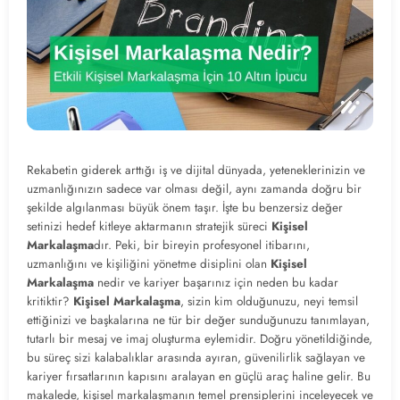
Rekabetin giderek arttığı iş ve dijital dünyada, yeteneklerinizin ve
uzmanlığınızın sadece var olması değil, aynı zamanda doğru bir
şekilde algılanması büyük önem taşır. İşte bu benzersiz değer
setinizi hedef kitleye aktarmanın stratejik süreci
Kişisel
Markalaşma
dır. Peki, bir bireyin profesyonel itibarını,
uzmanlığını ve kişiliğini yönetme disiplini olan
Kişisel
Markalaşma
nedir ve kariyer başarınız için neden bu kadar
kritiktir?
Kişisel Markalaşma
, sizin kim olduğunuzu, neyi temsil
ettiğinizi ve başkalarına ne tür bir değer sunduğunuzu tanımlayan,
tutarlı bir mesaj ve imaj oluşturma eylemidir. Doğru yönetildiğinde,
bu süreç sizi kalabalıklar arasında ayıran, güvenilirlik sağlayan ve
kariyer fırsatlarının kapısını aralayan en güçlü araç haline gelir. Bu
makalede, kişisel markalaşmanın temel prensiplerini inceleyecek ve