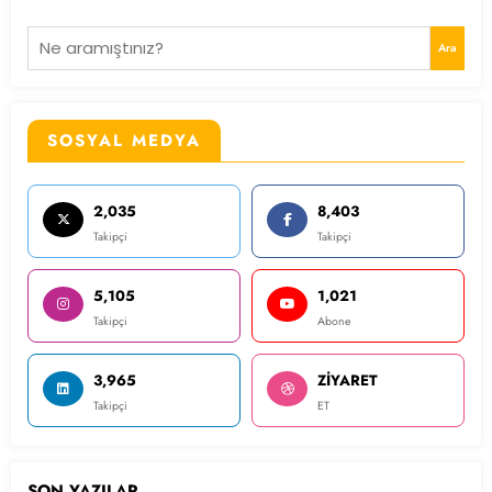
Ara
SOSYAL MEDYA
2,035
8,403
Takipçi
Takipçi
5,105
1,021
Takipçi
Abone
3,965
ZİYARET
Takipçi
ET
SON YAZILAR