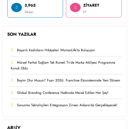
3,965
ZİYARET
Takipçi
ET
SON YAZILAR
Başarılı Kadınların Hikâyeleri WomanLife’ta Buluşuyor
Mürsel Ferhat Sağlam Tek Rumeli Tv’de Marka Atölyesi Programına
Konuk Oldu
Bayim Olur Musun? Fuarı 2026: Franchise Ekosisteminde Yeni Dönem
Global Branding Conference Hakkında Merak Edilen Her Şey!
Savunma Teknolojileri Entegrasyon Zirvesi Ankara’da Gerçekleşecek!
ARŞİV