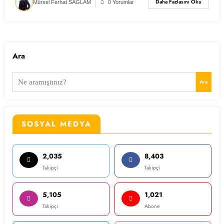
Daha Fazlasını Oku
Mürsel Ferhat SAĞLAM
0 Yorumlar
Ara
Ara
SOSYAL MEDYA
2,035
8,403
Takipçi
Takipçi
5,105
1,021
Takipçi
Abone