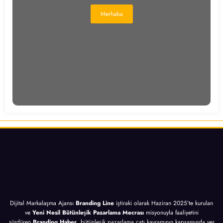
Merhaba
Dijital Markalaşma Ajansı
Branding Line
iştiraki olarak Haziran 2025’te kurulan
ve
Yeni Nesil Bütünleşik Pazarlama Mecrası
misyonuyla faaliyetini
sürdüren
Branding Haber
, bütünleşik pazarlama çatı kavramının kapsamında yer