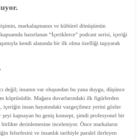
luyor.
 iletişimin, markalaşmanın ve kültürel dönüşümün
kapsamda hazırlanan “İçeriklerce” podcast serisi, içeriği
aşımıyla kendi alanında bir ilk olma özelliği taşıyarak
y
racı değil; insanın var oluşundan bu yana duygu, düşünce
şim köprüsüdür. Mağara duvarlarındaki ilk figürlerden
 içeriğin insan hayatındaki vazgeçilmez yerini gözler
r şeyi kapsayan bu geniş konsept, şimdi profesyonel bir
yla birlikte derinlemesine inceleniyor. Önce markaların
iğin felsefesini ve insanlık tarihiyle paralel ilerleyen