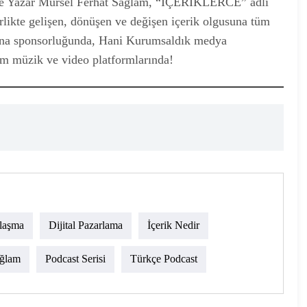
 ve Yazar Mürsel Ferhat Sağlam, “İÇERİKLERCE” adlı
rlikte gelişen, dönüşen ve değişen içerik olgusuna tüm
e ana sponsorluğunda, Hani Kurumsaldık medya
üm müzik ve video platformlarında!
alaşma
Dijital Pazarlama
İçerik Nedir
ağlam
Podcast Serisi
Türkçe Podcast