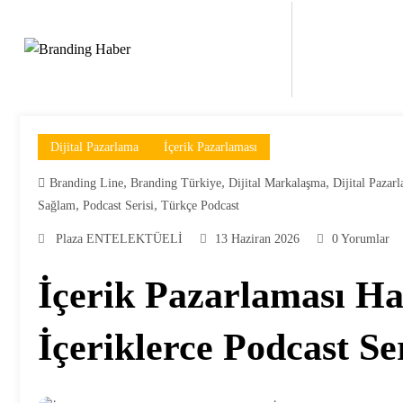
İçeriğe
atla
Dijital Pazarlama
İçerik Pazarlaması
,
,
,
Branding Line
Branding Türkiye
Dijital Markalaşma
Dijital Pazar
,
,
Sağlam
Podcast Serisi
Türkçe Podcast
Plaza ENTELEKTÜELİ
13 Haziran 2026
0 Yorumlar
İçerik Pazarlaması H
İçeriklerce Podcast Ser