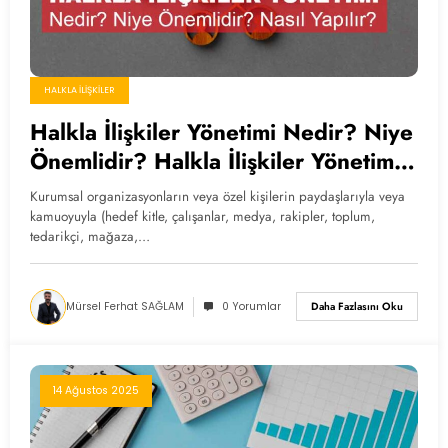
HALKLA İLIŞKILER
Halkla İlişkiler Yönetimi Nedir? Niye
Önemlidir? Halkla İlişkiler Yönetimi
Nasıl Yapılır?
Kurumsal organizasyonların veya özel kişilerin paydaşlarıyla veya
kamuoyuyla (hedef kitle, çalışanlar, medya, rakipler, toplum,
tedarikçi, mağaza,…
Mürsel Ferhat SAĞLAM
0 Yorumlar
Daha Fazlasını Oku
14 Ağustos 2025