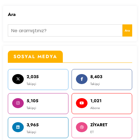
Ara
Ara
SOSYAL MEDYA
2,035
8,403
Takipçi
Takipçi
5,105
1,021
Takipçi
Abone
3,965
ZİYARET
Takipçi
ET