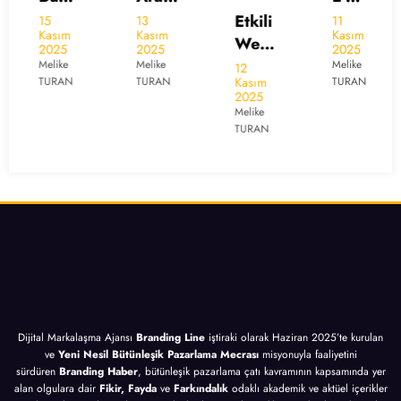
me
a
Posta
Etkili
15
13
11
Kasım
Kasım
Kasım
Pazar
Moto
Pazar
Web
2025
2025
2025
lama
ru
lama
Tasar
Melike
Melike
Melike
12
Kasım
TURAN
TURAN
TURAN
sı
Pazar
sı
ım
2025
İçin
lama
İçin
İçin
Melike
10
sı
10
TURAN
10
Altın
İçin
Altın
Altın
İpucu
10
İpucu
İpucu
Altın
İpucu
Dijital Markalaşma Ajansı
Branding Line
iştiraki olarak Haziran 2025’te kurulan
ve
Yeni Nesil Bütünleşik Pazarlama Mecrası
misyonuyla faaliyetini
sürdüren
Branding Haber
, bütünleşik pazarlama çatı kavramının kapsamında yer
alan olgulara dair
Fikir, Fayda
ve
Farkındalık
odaklı akademik ve aktüel içerikler