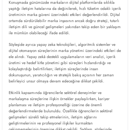
Konuşmada günümüzde markaların dijital platformlarda sıklıkla
yaptığı iletişim hatalarına da değinilerek, hızlı tüketim odaklı içerik
üretiminin marka güveni üzerindeki etkileri değerlendirildi. Dijital
ortamda sürdürülebilir marka inşasının ancak doğru strateji, tutarlı
iletişim dili ve güncel gelişmeleri yakından takip eden bir yaklaşım
ile mümkün olabileceği ifade edildi.
Söyleşide ayrıca yapay zeka teknolojileri, algoritmik sistemler ve
dijital otomasyon süreçlerinin marka yönetimi üzerindeki etkileri de
ele alındı. Yapay zekâ destekli uygulamaların veri analizi, içerik
üretimi ve hedef kitle yönetimi gibi süreçleri hızlandırdığı ve
kolaylaştırdığı belirtilirken; iletişim süreçlerinde insan
dokunuşunun, yaratıcılığın ve stratejik bakış açısının her zaman
belirleyici unsur olmaya devam edeceğine dikkat çekildi.
Etkinlik kapsamında öğrencilerle sektörel deneyimler ve
markalaşma süreçlerine ilişkin örnekler paylaşılırken, kariyer
planlaması ve iletişim profesyonelliği üzerine de önemli
değerlendirmelerde bulunuldu. Özellikle öğrencilerin sektörel
gelişmeleri sürekli takip etmelerinin, iletişim ağlarını
geliştirmelerinin ve profesyonel ilişkiler kurmaktan
çekinmemelerinin önemine dikkat çekildi. Sağlam, sözlerinde