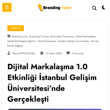
İçeriğe
atla
Haberler
,
,
,
,
Branding Line
Branding Türkiye
Bütünleşik Pazarlama
Dijital Markalaşma
,
,
,
Dijital Markalaşma Eğitimi
Dijital Pazarlama
İstanbul Gelişim Üniversitesi
Mürsel
Ferhat Sağlam
Plaza ENTELEKTÜELİ
13 Mayıs 2026
0 Yorumlar
Dijital Markalaşma 1.0
Etkinliği İstanbul Gelişim
Üniversitesi’nde
Gerçekleşti