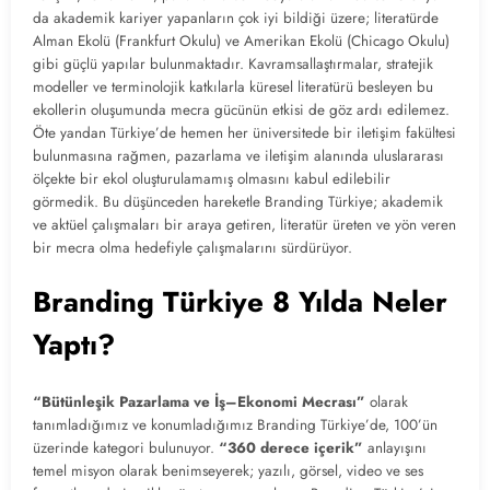
da akademik kariyer yapanların çok iyi bildiği üzere; literatürde
Alman Ekolü (Frankfurt Okulu) ve Amerikan Ekolü (Chicago Okulu)
gibi güçlü yapılar bulunmaktadır. Kavramsallaştırmalar, stratejik
modeller ve terminolojik katkılarla küresel literatürü besleyen bu
ekollerin oluşumunda mecra gücünün etkisi de göz ardı edilemez.
Öte yandan Türkiye’de hemen her üniversitede bir iletişim fakültesi
bulunmasına rağmen, pazarlama ve iletişim alanında uluslararası
ölçekte bir ekol oluşturulamamış olmasını kabul edilebilir
görmedik. Bu düşünceden hareketle Branding Türkiye; akademik
ve aktüel çalışmaları bir araya getiren, literatür üreten ve yön veren
bir mecra olma hedefiyle çalışmalarını sürdürüyor.
Branding Türkiye 8 Yılda Neler
Yaptı?
“Bütünleşik Pazarlama ve İş–Ekonomi Mecrası”
olarak
tanımladığımız ve konumladığımız Branding Türkiye’de, 100’ün
üzerinde kategori bulunuyor.
“360 derece içerik”
anlayışını
temel misyon olarak benimseyerek; yazılı, görsel, video ve ses