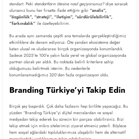
standart. Peki
standartların ötesine nasıl geçiyorsunuz?
diye soracak
olursanız bunu her fırsatta ifade ettiğim gibi
“analiz”,
“özgünlük”, “strateji”, “iletişim”, “sürdürülebilirlik”,
“farkındalık”
ile özetleyebilirim.
Bu arada aynı zamanda çeşitli ana temalarda gerçekleştirdiğimiz
etkinliklere de devam ediyoruz. Öte yandan ekosisteme değer
katan ulusal ve uluslararası birçok organizasyonda konumlandık.
Sadece 2025’te 100’e yakın fazla yerel ve global organizasyonda
partner olarak yer aldık. Bu noktada belirli kriterlere sahip
olduğumuzu belirtmek isterim. Bu nedenlerle
konumlanamadığımız 320’den fazla organizasyon oldu.
Branding Türkiye’yi Takip Edin
Birçok şey başardık. Çok daha fazlasını hep birlikte yapacağız. Bu
yüzden “Branding Türkiye”yi dijital mecralardan ve sosyal
medyadan takip ederek bu sürecin bir parçası olabilirsiniz. Bizi
takip etmek için mikro sitelerimizi ziyaret etmeniz yeterli. Böylece
hem sosyal ağlardaki topluluklarımıza ulaşabilir hem de alternatif
mecralardaki varlıklarımızı takip edebilirsiniz.