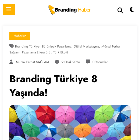
İçeriğe
atla
Haberler
,
,
,
Branding Türkiye
Bütünleşik Pazarlama
Dijital Markalaşma
Mürsel Ferhat
,
,
Sağlam
Pazarlama Literatürü
Türk Ekolü
Mürsel Ferhat SAĞLAM
9 Ocak 2026
0 Yorumlar
Branding Türkiye 8
Yaşında!