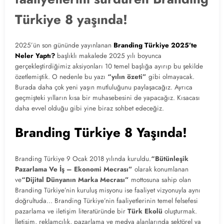
Türkiye 8 yaşında!
2025’ün son gününde yayınlanan
Branding Türkiye 2025’te
Neler Yaptı?
başlıklı makalede 2025 yılı boyunca
gerçekleştirdiğimiz aksiyonları 10 temel başlığa ayırıp bu şekilde
özetlemiştik. O nedenle bu yazı
“yılın özeti”
gibi olmayacak.
Burada daha çok yeni yaşın mutluluğunu paylaşacağız. Ayrıca
geçmişteki yılların kısa bir muhasebesini de yapacağız. Kısacası
daha evvel olduğu gibi yine biraz sohbet edeceğiz.
Branding Türkiye 8 Yaşında!
Branding Türkiye 9 Ocak 2018 yılında kuruldu.
“Bütünleşik
Pazarlama Ve İş – Ekonomi Mecrası”
olarak konumlanan
ve
“Dijital Dünyanın Marka Mecrası”
mottosuna sahip olan
Branding Türkiye’nin kuruluş misyonu ise faaliyet vizyonuyla aynı
doğrultuda… Branding Türkiye’nin faaliyetlerinin temel felsefesi
pazarlama ve iletişim literatüründe bir
Türk Ekolü
oluşturmak.
İletişim, reklamcılık, pazarlama ve medya alanlarında sektörel ya