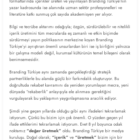
formatlarında içerikler üreten ve yayınlayan Branding Türkiye’nin
yazar kadrosunda ise alanında uzman sektör profesyonelleri ve
literatüre katkı sunmuş çok sayıda akademisyen yer alıyor.
Bilgi ve tecrübe aktarımı odağıyla; özgün, sürdürülebilir ve nitelikli
içerik üretimini tüm mecralarda eş zamanlı ve etkin biçimde
sürdürmeyi yayın politikasının merkezine koyan Branding
Türkiye’yi ayrıştıran önemli unsurlardan biri ise iş birliğini yalnızca
bir çalışma modeli değil, kurumsal kültürünün temel bileşeni olarak
benimsemesidir.
Branding Türkiye aynı zamanda gerçekleştirdiği stratejik
partnerliklerle bu alanda güçlü bir farkındalık oluşturuyor. Bu
doğrultuda rekabet kavramını da yeniden yorumlayan mecra, yeni
dünyada “rekaberlik” anlayışıyla ele alınması gerektiğini
vurgulayarak bu yaklaşımın yaygınlaşmasına aracılık ediyor.
Şimdi yine geçen yıllarda olduğu gibi aynı ifadeleri tekrarlamak
istiyorum. Çünkü bu bizim için çok önemli. O yüzden geçen yıl
ifade ettiklerimi tekrarlamak istiyorum. Evet 8 yıl boyunca odak
noktamız
“değer üretmek”
oldu. Branding Türkiye bir medya
kuruluşu. Doğal olarak;
“içerik”
ve
“üretmek”
bizim için bir