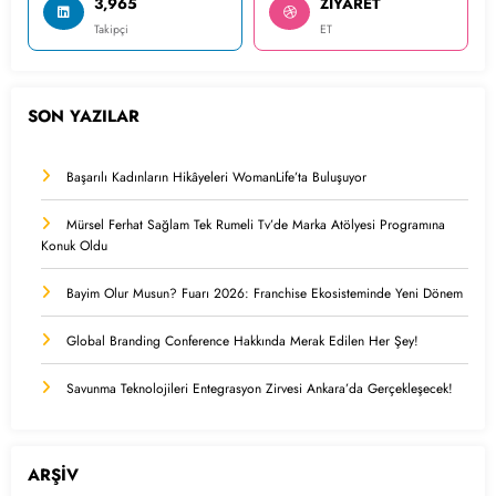
3,965
ZİYARET
Takipçi
ET
SON YAZILAR
Başarılı Kadınların Hikâyeleri WomanLife’ta Buluşuyor
Mürsel Ferhat Sağlam Tek Rumeli Tv’de Marka Atölyesi Programına
Konuk Oldu
Bayim Olur Musun? Fuarı 2026: Franchise Ekosisteminde Yeni Dönem
Global Branding Conference Hakkında Merak Edilen Her Şey!
Savunma Teknolojileri Entegrasyon Zirvesi Ankara’da Gerçekleşecek!
ARŞİV