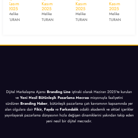
Kasım
Kasım
Kasım
Kasım
Moto
ım
Pazar
Yönet
2025
2025
2025
2025
ru
İçin
lama
imi
Melike
Melike
Melike
Melike
TURAN
TURAN
TURAN
TURAN
Pazar
10
sı
İçin
lama
Altın
İçin
10
sı
İpucu
10
Altın
İçin
Altın
İpucu
10
İpucu
Altın
İpucu
Dijital Markalaşma Ajansı
Branding Line
iştiraki olarak Haziran 2025’te kurulan
ve
Yeni Nesil Bütünleşik Pazarlama Mecrası
misyonuyla faaliyetini
sürdüren
Branding Haber
, bütünleşik pazarlama çatı kavramının kapsamında yer
alan olgulara dair
Fikir, Fayda
ve
Farkındalık
odaklı akademik ve aktüel içerikler
yayınlayarak pazarlama dünyasının hızla değişen dinamiklerini yakından takip eden
yeni nesil bir dijital mecradır.