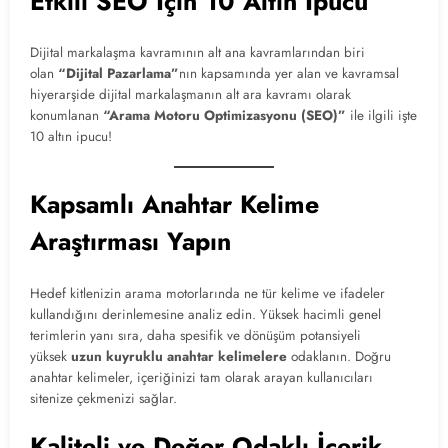
Etkili SEO İçin 10 Altın İpucu
Dijital markalaşma kavramının alt ana kavramlarından biri
olan
“Dijital Pazarlama”
nın kapsamında yer alan ve kavramsal
hiyerarşide dijital markalaşmanın alt ara kavramı olarak
konumlanan
“Arama Motoru Optimizasyonu (SEO)”
ile ilgili işte
10 altın ipucu!
Kapsamlı Anahtar Kelime
Araştırması Yapın
Hedef kitlenizin arama motorlarında ne tür kelime ve ifadeler
kullandığını derinlemesine analiz edin. Yüksek hacimli genel
terimlerin yanı sıra, daha spesifik ve dönüşüm potansiyeli
yüksek
uzun kuyruklu anahtar kelimelere
odaklanın. Doğru
anahtar kelimeler, içeriğinizi tam olarak arayan kullanıcıları
sitenize çekmenizi sağlar.
Kaliteli ve Değer Odaklı İçerik