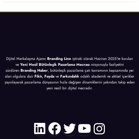
sı
İpucu
10
Altın
İçin
Altın
İpucu
10
İpucu
Altın
İpucu
Dijital Markalaşma Ajansı
Branding Line
iştiraki olarak Haziran 2025’te kurulan
ve
Yeni Nesil Bütünleşik Pazarlama Mecrası
misyonuyla faaliyetini
sürdüren
Branding Haber
, bütünleşik pazarlama çatı kavramının kapsamında yer
alan olgulara dair
Fikir, Fayda
ve
Farkındalık
odaklı akademik ve aktüel içerikler
yayınlayarak pazarlama dünyasının hızla değişen dinamiklerini yakından takip eden
yeni nesil bir dijital mecradır.
LinkedIn
Facebook
Twitter
YouTube
Instagr