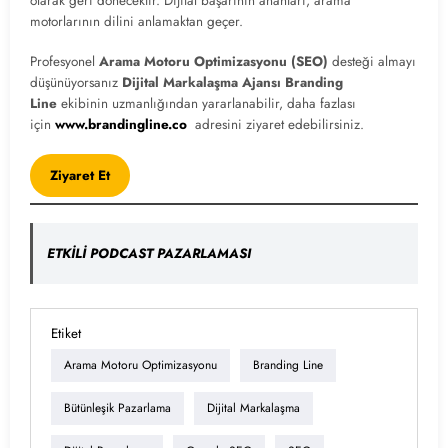
olarak geri dönecektir. Dijital başarının anahtarı, arama
motorlarının dilini anlamaktan geçer.
Profesyonel
Arama Motoru Optimizasyonu (SEO)
desteği almayı
düşünüyorsanız
Dijital Markalaşma
Ajansı Branding
Line
ekibinin uzmanlığından yararlanabilir, daha fazlası
için
www.brandingline.co
adresini ziyaret edebilirsiniz.
Ziyaret Et
ETKİLİ PODCAST PAZARLAMASI
Etiket
Arama Motoru Optimizasyonu
Branding Line
Bütünleşik Pazarlama
Dijital Markalaşma