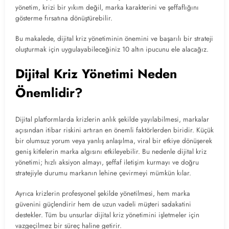
yönetim, krizi bir yıkım değil, marka karakterini ve şeffaflığını
gösterme fırsatına dönüştürebilir.
Bu makalede, dijital kriz yönetiminin önemini ve başarılı bir strateji
oluşturmak için uygulayabileceğiniz 10 altın ipucunu ele alacağız.
Dijital Kriz Yönetimi Neden
Önemlidir?
Dijital platformlarda krizlerin anlık şekilde yayılabilmesi, markalar
açısından itibar riskini artıran en önemli faktörlerden biridir. Küçük
bir olumsuz yorum veya yanlış anlaşılma, viral bir etkiye dönüşerek
geniş kitlelerin marka algısını etkileyebilir. Bu nedenle dijital kriz
yönetimi; hızlı aksiyon almayı, şeffaf iletişim kurmayı ve doğru
stratejiyle durumu markanın lehine çevirmeyi mümkün kılar.
Ayrıca krizlerin profesyonel şekilde yönetilmesi, hem marka
güvenini güçlendirir hem de uzun vadeli müşteri sadakatini
destekler. Tüm bu unsurlar dijital kriz yönetimini işletmeler için
vazgeçilmez bir süreç haline getirir.