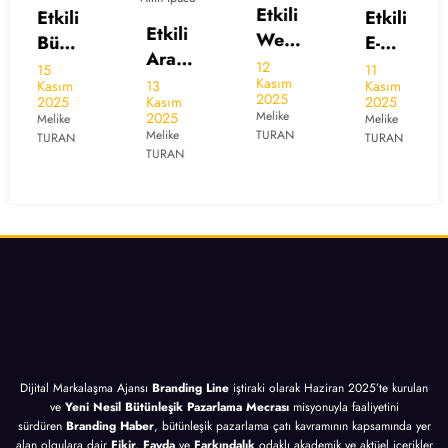
l Kriz
Etkili
10
i
Etkili
Kasım
Etkili
Yönet
Web
ü
E-
2025
Aram
imi
Tasar
Melike
Posta
12
11
a
Kasım
TURAN
İçin
13
Kasım
ım
r
Pazar
2025
Kasım
2025
Moto
10
İçin
a
lama
Melike
2025
Melike
ru
Altın
Melike
TURAN
10
TURAN
sı
TURAN
Pazar
İpucu
Altın
İçin
lama
İpucu
10
sı
n
Altın
İçin
u
İpucu
10
Altın
İpucu
Dijital Markalaşma Ajansı
Branding Line
iştiraki olarak Haziran 2025’te kurulan
ve
Yeni Nesil Bütünleşik Pazarlama Mecrası
misyonuyla faaliyetini
sürdüren
Branding Haber
, bütünleşik pazarlama çatı kavramının kapsamında yer
alan olgulara dair
Fikir, Fayda
ve
Farkındalık
odaklı akademik ve aktüel içerikler