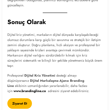
değişiklikleri olduğunda, planınızı edindiğiniz tecrübelere göre
güncelleyin.
Sonuç Olarak
Dijital kriz yönetimi, markaların dijital dünyada karşılaşabileceği
olumsuz durumlara karşı güçlü bir savunma ve stratejik bir iletişim
zemini oluşturur. Doğru planlama, hızlı aksiyon ve profesyonel bir
yaklaşım sayesinde krizleri avantaja çevirmek mümkündür.
Markanızın dijital varlığını sürdürülebilir kılmak için kriz
süreçlerini sistematik ve bilinçli bir şekilde yönetmeniz büyük önem
taşır.
Profesyonel
Dijital Kriz Yönetimi
desteği almayı
düşünüyorsanız
Dijital Markalaşma
Ajansı Branding
Line
ekibinin uzmanlığından yararlanabilir, daha fazlası
için
www.brandingline.co
adresini ziyaret edebilirsiniz.
Ziyaret Et