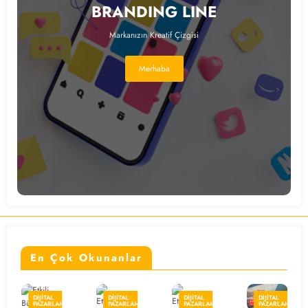
BRANDING LINE
Markanızın Kreatif Çizgisi
Merhaba
En Çok Okunanlar
DIJITAL
DIJITAL
DIJITAL
DIJITAL
AMA
PAZARLAMA
PAZARLAMA
PAZARLAMA
PAZARLAM