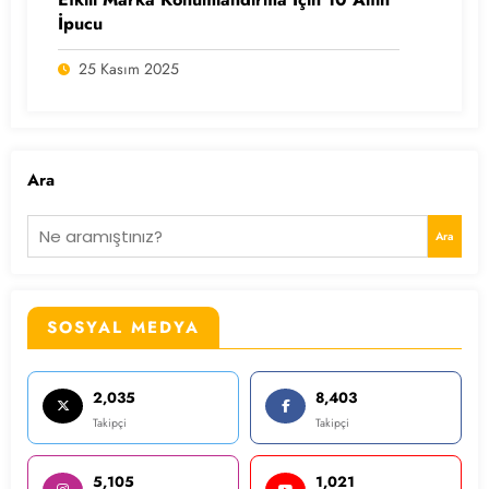
İpucu
25 Kasım 2025
Ara
Ara
SOSYAL MEDYA
2,035
8,403
Takipçi
Takipçi
5,105
1,021