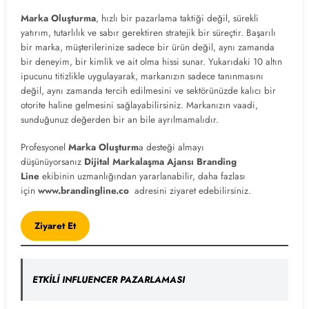
Marka Oluşturma
, hızlı bir pazarlama taktiği değil, sürekli
yatırım, tutarlılık ve sabır gerektiren stratejik bir süreçtir. Başarılı
bir marka, müşterilerinize sadece bir ürün değil, aynı zamanda
bir deneyim, bir kimlik ve ait olma hissi sunar. Yukarıdaki 10 altın
ipucunu titizlikle uygulayarak, markanızın sadece tanınmasını
değil, aynı zamanda tercih edilmesini ve sektörünüzde kalıcı bir
otorite haline gelmesini sağlayabilirsiniz. Markanızın vaadi,
sunduğunuz değerden bir an bile ayrılmamalıdır.
Profesyonel
Marka Oluşturm
a
desteği almayı
düşünüyorsanız
Dijital Markalaşma
Ajansı Branding
Line
ekibinin uzmanlığından yararlanabilir, daha fazlası
için
www.brandingline.co
adresini ziyaret edebilirsiniz.
Ziyaret Et
ETKİLİ INFLUENCER PAZARLAMASI