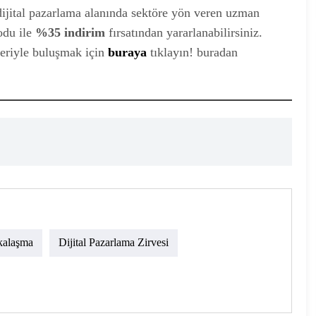
dijital pazarlama alanında sektöre yön veren uzman
du ile
%35 indirim
fırsatından yararlanabilirsiniz.
leriyle buluşmak için
buraya
tıklayın! buradan
rkalaşma
Dijital Pazarlama Zirvesi