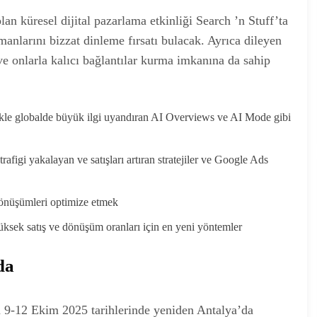
lan küresel dijital pazarlama etkinliği Search ’n Stuff’ta
anlarını bizzat dinleme fırsatı bulacak. Ayrıca dileyen
e onlarla kalıcı bağlantılar kurma imkanına da sahip
ikle globalde büyük ilgi uyandıran AI Overviews ve AI Mode gibi
trafigi yakalayan ve satışları artıran stratejiler ve Google Ads
dönüşümleri optimize etmek
üksek satış ve dönüşüm oranları için en yeni yöntemler
da
çin 9-12 Ekim 2025 tarihlerinde yeniden Antalya’da