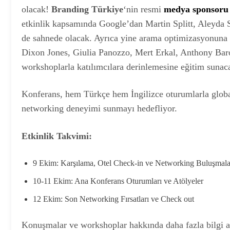
olacak!
Branding Türkiye
‘nin resmi
medya sponsoru
etkinlik kapsamında Google’dan Martin Splitt, Aleyda 
de sahnede olacak. Ayrıca yine arama optimizasyonuna ge
Dixon Jones, Giulia Panozzo, Mert Erkal, Anthony Baro
workshoplarla katılımcılara derinlemesine eğitim sunac
Konferans, hem Türkçe hem İngilizce oturumlarla globa
networking deneyimi sunmayı hedefliyor.
Etkinlik Takvimi:
9 Ekim: Karşılama, Otel Check-in ve Networking Buluşmala
10-11 Ekim: Ana Konferans Oturumları ve Atölyeler
12 Ekim: Son Networking Fırsatları ve Check out
Konuşmalar ve workshoplar hakkında daha fazla bilgi a