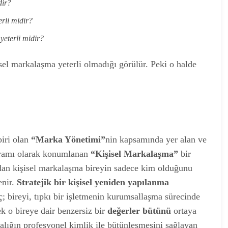
dir?
rli midir?
yeterli midir?
isel markalaşma yeterli olmadığı görülür. Peki o halde
iri olan
“Marka Yönetimi”
nin kapsamında yer alan ve
avramı olarak konumlanan
“Kişisel Markalaşma”
bir
andan kişisel markalaşma bireyin sadece kim olduğunu
nir.
Stratejik bir kişisel yeniden yapılanma
; bireyi, tıpkı bir işletmenin kurumsallaşma sürecinde
k o bireye dair benzersiz bir
değerler bütünü
ortaya
lığın profesyonel kimlik ile bütünleşmesini sağlayan