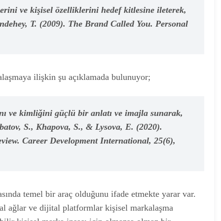
ni ve kişisel özelliklerini hedef kitlesine ileterek,
ndehey, T. (2009). The Brand Called You. Personal
alaşmaya ilişkin şu açıklamada bulunuyor;
nı ve kimliğini güçlü bir anlatı ve imajla sunarak,
batov, S., Khapova, S., & Lysova, E. (2020).
eview. Career Development International, 25(6),
şasında temel bir araç olduğunu ifade etmekte yarar var.
al ağlar ve dijital platformlar kişisel markalaşma