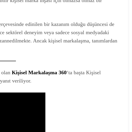
ilir kişisel marka inşası için olmazsa olmaz bir
erçevesinde edinilen bir kazanım olduğu düşüncesi de
ece sektörel deneyim veya sadece sosyal medyadaki
u zannedilmekte. Ancak kişisel markalaşma, tanımlardan
i olan
Kişisel Markalaşma 360
‘ta başta Kişisel
anıt veriliyor.