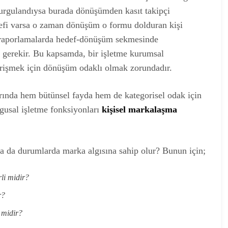
kurgulandıysa burada dönüşümden kasıt takipçi
efi varsa o zaman dönüşüm o formu dolduran kişi
ve raporlamalarda hedef-dönüşüm sekmesinde
 gerekir. Bu kapsamda, bir işletme kurumsal
erişmek için dönüşüm odaklı olmak zorundadır.
ında hem bütünsel fayda hem de kategorisel odak için
lgusal işletme fonksiyonları
kişisel markalaşma
a da durumlarda marka algısına sahip olur? Bunun için;
rli midir?
r?
i midir?