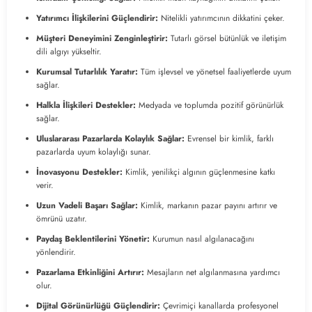
Yatırımcı İlişkilerini Güçlendirir:
Nitelikli yatırımcının dikkatini çeker.
Müşteri Deneyimini Zenginleştirir:
Tutarlı görsel bütünlük ve iletişim
dili algıyı yükseltir.
Kurumsal Tutarlılık Yaratır:
Tüm işlevsel ve yönetsel faaliyetlerde uyum
sağlar.
Halkla İlişkileri Destekler:
Medyada ve toplumda pozitif görünürlük
sağlar.
Uluslararası Pazarlarda Kolaylık Sağlar:
Evrensel bir kimlik, farklı
pazarlarda uyum kolaylığı sunar.
İnovasyonu Destekler:
Kimlik, yenilikçi algının güçlenmesine katkı
verir.
Uzun Vadeli Başarı Sağlar:
Kimlik, markanın pazar payını artırır ve
ömrünü uzatır.
Paydaş Beklentilerini Yönetir:
Kurumun nasıl algılanacağını
yönlendirir.
Pazarlama Etkinliğini Artırır:
Mesajların net algılanmasına yardımcı
olur.
Dijital Görünürlüğü Güçlendirir:
Çevrimiçi kanallarda profesyonel