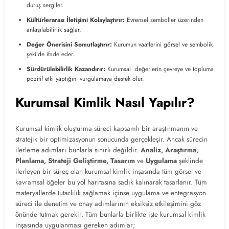
duruş sergiler.
Kültürlerarası İletişimi Kolaylaştırır:
Evrensel semboller üzerinden
anlaşılabilirlik sağlar.
Değer Önerisini Somutlaştırır:
Kurumun vaatlerini görsel ve sembolik
şekilde ifade eder.
Sürdürülebilirlik Kazandırır:
Kurumsal değerlerin çevreye ve topluma
pozitif etki yaptığını vurgulamaya destek olur.
Kurumsal Kimlik Nasıl Yapılır?
Kurumsal kimlik oluşturma süreci kapsamlı bir araştırmanın ve
stratejik bir optimizasyonun sonucunda gerçekleşir. Ancak sürecin
ilerleme adımları bunlarla sınırlı değildir.
Analiz, Araştırma,
Planlama, Strateji Geliştirme, Tasarım
ve
Uygulama
şeklinde
ilerleyen bir süreç olan kurumsal kimlik inşasında tüm görsel ve
kavramsal öğeler bu yol haritasına sadık kalınarak tasarlanır. Tüm
materyallerde tutarlılık sağlamak içinse uygulama ve entegrasyon
süreci ile denetim ve onay adımlarının eksiksiz etkileşimini göz
önünde tutmak gerekir. Tüm bunlarla birlikte işte kurumsal kimlik
inşasında uygulanması gereken adımlar;