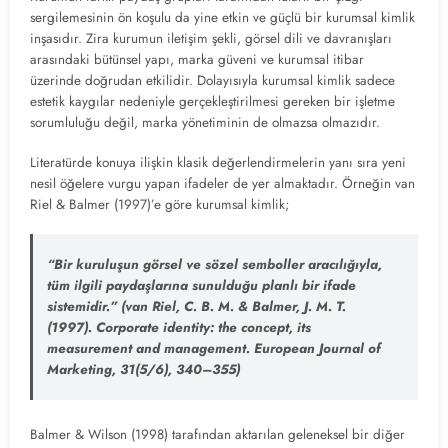
sergilemesinin ön koşulu da yine etkin ve güçlü bir kurumsal kimlik
inşasıdır. Zira kurumun iletişim şekli, görsel dili ve davranışları
arasındaki bütünsel yapı, marka güveni ve kurumsal itibar
üzerinde doğrudan etkilidir. Dolayısıyla kurumsal kimlik sadece
estetik kaygılar nedeniyle gerçekleştirilmesi gereken bir işletme
sorumluluğu değil, marka yönetiminin de olmazsa olmazıdır.
Literatürde konuya ilişkin klasik değerlendirmelerin yanı sıra yeni
nesil öğelere vurgu yapan ifadeler de yer almaktadır. Örneğin van
Riel & Balmer (1997)’e göre kurumsal kimlik;
“Bir kuruluşun görsel ve sözel semboller aracılığıyla,
tüm ilgili paydaşlarına sunulduğu planlı bir ifade
sistemidir.”
(van Riel, C. B. M. & Balmer, J. M. T.
(1997). Corporate identity: the concept, its
measurement and management. European Journal of
Marketing, 31(5/6), 340–355)
Balmer & Wilson (1998) tarafından aktarılan geleneksel bir diğer