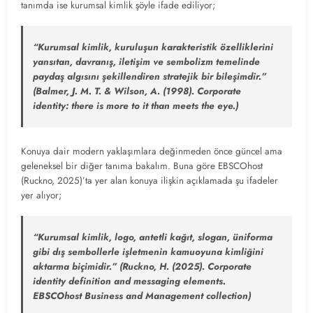
tanımda ise kurumsal kimlik şöyle ifade ediliyor;
“Kurumsal kimlik, kuruluşun karakteristik özelliklerini
yansıtan, davranış, iletişim ve sembolizm temelinde
paydaş algısını şekillendiren stratejik bir bileşimdir.”
(Balmer, J. M. T. & Wilson, A. (1998). Corporate
identity: there is more to it than meets the eye.)
Konuya dair modern yaklaşımlara değinmeden önce güncel ama
geleneksel bir diğer tanıma bakalım. Buna göre EBSCOhost
(Ruckno, 2025)’ta yer alan konuya ilişkin açıklamada şu ifadeler
yer alıyor;
“Kurumsal kimlik, logo, antetli kağıt, slogan, üniforma
gibi dış sembollerle işletmenin kamuoyuna kimliğini
aktarma biçimidir.”
(Ruckno, H. (2025). Corporate
identity definition and messaging elements.
EBSCOhost Business and Management collection)