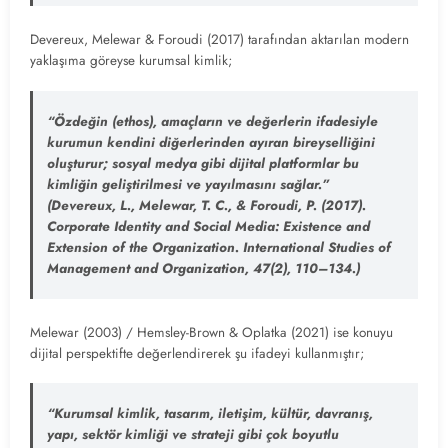
Devereux, Melewar & Foroudi (2017) tarafından aktarılan modern
yaklaşıma göreyse kurumsal kimlik;
“Özdeğin (ethos), amaçların ve değerlerin ifadesiyle
kurumun kendini diğerlerinden ayıran bireyselliğini
oluşturur; sosyal medya gibi dijital platformlar bu
kimliğin geliştirilmesi ve yayılmasını sağlar.”
(Devereux, L., Melewar, T. C., & Foroudi, P. (2017).
Corporate Identity and Social Media: Existence and
Extension of the Organization. International Studies of
Management and Organization, 47(2), 110–134.)
Melewar (2003) / Hemsley-Brown & Oplatka (2021) ise konuyu
dijital perspektifte değerlendirerek şu ifadeyi kullanmıştır;
“Kurumsal kimlik, tasarım, iletişim, kültür, davranış,
yapı, sektör kimliği ve strateji gibi çok boyutlu