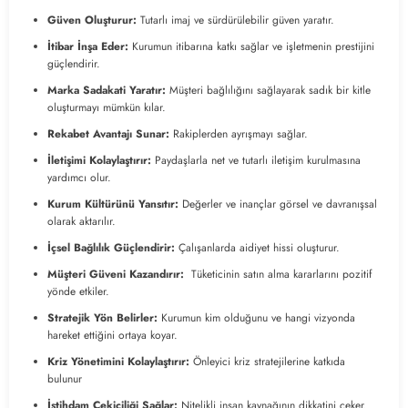
Güven Oluşturur:
Tutarlı imaj ve sürdürülebilir güven yaratır.
İtibar İnşa Eder:
Kurumun itibarına katkı sağlar ve işletmenin prestijini
güçlendirir.
Marka Sadakati Yaratır:
Müşteri bağlılığını sağlayarak sadık bir kitle
oluşturmayı mümkün kılar.
Rekabet Avantajı Sunar:
Rakiplerden ayrışmayı sağlar.
İletişimi Kolaylaştırır:
Paydaşlarla net ve tutarlı iletişim kurulmasına
yardımcı olur.
Kurum Kültürünü Yansıtır:
Değerler ve inançlar görsel ve davranışsal
olarak aktarılır.
İçsel Bağlılık Güçlendirir:
Çalışanlarda aidiyet hissi oluşturur.
Müşteri Güveni Kazandırır:
Tüketicinin satın alma kararlarını pozitif
yönde etkiler.
Stratejik Yön Belirler:
Kurumun kim olduğunu ve hangi vizyonda
hareket ettiğini ortaya koyar.
Kriz Yönetimini Kolaylaştırır:
Önleyici kriz stratejilerine katkıda
bulunur
İstihdam Çekiciliği Sağlar:
Nitelikli insan kaynağının dikkatini çeker.