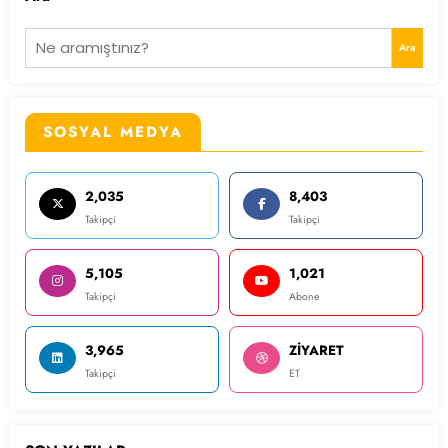
Ara
SOSYAL MEDYA
2,035
8,403
Takipçi
Takipçi
5,105
1,021
Takipçi
Abone
3,965
ZİYARET
Takipçi
ET