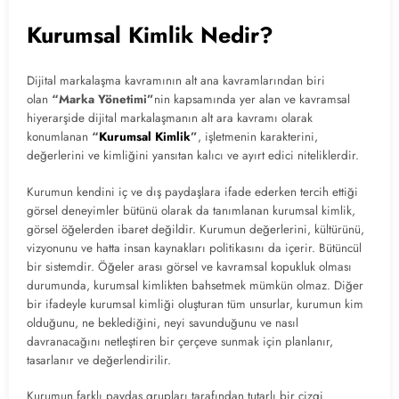
Kurumsal Kimlik Nedir?
Dijital markalaşma kavramının alt ana kavramlarından biri
olan
“Marka Yönetimi”
nin kapsamında yer alan ve kavramsal
hiyerarşide dijital markalaşmanın alt ara kavramı olarak
konumlanan
“
Kurumsal Kimlik
”
, işletmenin karakterini,
değerlerini ve kimliğini yansıtan kalıcı ve ayırt edici niteliklerdir.
Kurumun kendini iç ve dış paydaşlara ifade ederken tercih ettiği
görsel deneyimler bütünü olarak da tanımlanan kurumsal kimlik,
görsel öğelerden ibaret değildir. Kurumun değerlerini, kültürünü,
vizyonunu ve hatta insan kaynakları politikasını da içerir. Bütüncül
bir sistemdir. Öğeler arası görsel ve kavramsal kopukluk olması
durumunda, kurumsal kimlikten bahsetmek mümkün olmaz. Diğer
bir ifadeyle kurumsal kimliği oluşturan tüm unsurlar, kurumun kim
olduğunu, ne beklediğini, neyi savunduğunu ve nasıl
davranacağını netleştiren bir çerçeve sunmak için planlanır,
tasarlanır ve değerlendirilir.
Kurumun farklı paydaş grupları tarafından tutarlı bir çizgi