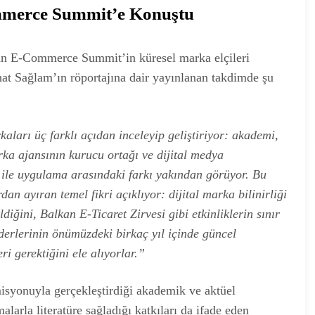
mmerce Summit’e Konuştu
kan E-Commerce Summit’in küresel marka elçileri
hat Sağlam’ın röportajına dair yayınlanan takdimde şu
aları üç farklı açıdan inceleyip geliştiriyor: akademi,
rka ajansının kurucu ortağı ve dijital medya
ile uygulama arasındaki farkı yakından görüyor. Bu
 ayıran temel fikri açıklıyor: dijital marka bilinirliği
ldiğini, Balkan E-Ticaret Zirvesi gibi etkinliklerin sınır
derlerinin önümüzdeki birkaç yıl içinde güncel
i gerektiğini ele alıyorlar.”
syonuyla gerçekleştirdiği akademik ve aktüel
larla literatüre sağladığı katkıları da ifade eden