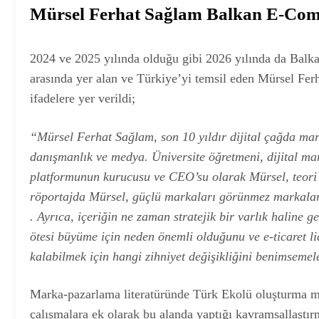
Mürsel Ferhat Sağlam Balkan E-Co
2024 ve 2025 yılında olduğu gibi 2026 yılında da Bal
arasında yer alan ve Türkiye’yi temsil eden Mürsel Fer
ifadelere yer verildi;
“Mürsel Ferhat Sağlam, son 10 yıldır dijital çağda mark
danışmanlık ve medya. Üniversite öğretmeni, dijital ma
platformunun kurucusu ve CEO’su olarak Mürsel, teori 
röportajda Mürsel, güçlü markaları görünmez markalardan
. Ayrıca, içeriğin ne zaman stratejik bir varlık haline ge
ötesi büyüme için neden önemli olduğunu ve e-ticaret li
kalabilmek için hangi zihniyet değişikliğini benimsemeler
Marka-pazarlama literatüründe Türk Ekolü oluşturma mi
çalışmalara ek olarak bu alanda yaptığı kavramsallaştırma