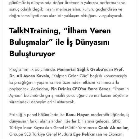
günümüz iş dünyasında değer üretmenin yalnızca performans ve
sonuç odaklı değil; insanı merkeze alan, kültürü güçlendiren ve
doğru temsiliyeti esas alan bir yaklaşım olduğunu vurgulayacak.
TalkNTraining, “İlham Veren
Buluşmalar” ile İş Dünyasını
Buluşturuyor
Programın ilk bölümünde,
Memorial Sağlık Grubu
’ndan
Prof.
Dr. Ali Aycan Kavala
, “Kalpten Gelen Güç” başlıklı konuşmasıyla
kalp sağlığının yaşam kalitesi üzerindeki etkisini katılımcılarla
paylaşacak. Ardından,
Pin Drinks CEO’su Emre Sever
, “İlham’ın
Aynası” bölümünde girişimcilik yolculuğunu ve markasını büyütme
sürecindeki deneyimlerini aktaracak.
Etkinliğin panel bölümünde ise
Banu Noyan
moderatörlüğünde, iş
dünyasının farklı alanlarından liderler bir araya gelecek. QNB
Türkiye İnsan Kaynakları Genel Müdür Yardımcısı
Cenk Akıncılar,
Groupe SEB Türkiye Genel Müdürü
Ege Pekkınran
ve Ekonomi