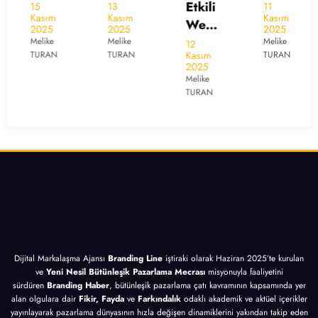
me
a
Posta
Etkili
15
13
11
Kasım
Kasım
Kasım
Pazar
Moto
Pazar
Web
2025
2025
2025
lama
ru
lama
Tasar
Melike
Melike
Melike
12
Kasım
TURAN
TURAN
TURAN
sı
Pazar
sı
ım
2025
İçin
lama
İçin
İçin
Melike
10
sı
10
TURAN
10
Altın
İçin
Altın
Altın
İpucu
10
İpucu
İpucu
Altın
İpucu
Dijital Markalaşma Ajansı
Branding Line
iştiraki olarak Haziran 2025’te kurulan
ve
Yeni Nesil Bütünleşik Pazarlama Mecrası
misyonuyla faaliyetini
sürdüren
Branding Haber
, bütünleşik pazarlama çatı kavramının kapsamında yer
alan olgulara dair
Fikir, Fayda
ve
Farkındalık
odaklı akademik ve aktüel içerikler
yayınlayarak pazarlama dünyasının hızla değişen dinamiklerini yakından takip eden