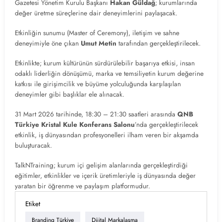
Gazetesi Yönetim Kurulu Başkanı
Hakan Güldağ
; kurumlarında
değer üretme süreçlerine dair deneyimlerini paylaşacak.
Etkinliğin sunumu (Master of Ceremony), iletişim ve sahne
deneyimiyle öne çıkan
Umut Metin
tarafından gerçekleştirilecek.
Etkinlikte; kurum kültürünün sürdürülebilir başarıya etkisi, insan
odaklı liderliğin dönüşümü, marka ve temsiliyetin kurum değerine
katkısı ile girişimcilik ve büyüme yolculuğunda karşılaşılan
deneyimler gibi başlıklar ele alınacak.
31 Mart 2026 tarihinde, 18:30 – 21:30 saatleri arasında
QNB
Türkiye Kristal Kule Konferans Salonu
’nda gerçekleştirilecek
etkinlik, iş dünyasından profesyonelleri ilham veren bir akşamda
buluşturacak.
TalkNTraining; kurum içi gelişim alanlarında gerçekleştirdiği
eğitimler, etkinlikler ve içerik üretimleriyle iş dünyasında değer
yaratan bir öğrenme ve paylaşım platformudur.
Etiket
Branding Türkiye
Dijital Markalaşma