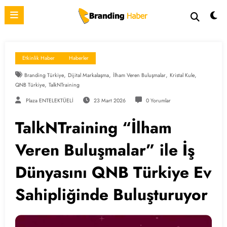
İçeriğe
atla
Etkinlik Haber
Haberler
,
,
,
,
Branding Türkiye
Dijital Markalaşma
İlham Veren Buluşmalar
Kristal Kule
,
QNB Türkiye
TalkNTraining
Plaza ENTELEKTÜELİ
23 Mart 2026
0 Yorumlar
TalkNTraining “İlham
Veren Buluşmalar” ile İş
Dünyasını QNB Türkiye Ev
Sahipliğinde Buluşturuyor