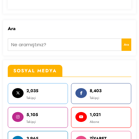
Ara
Ara
SOSYAL MEDYA
2,035
8,403
Takipçi
Takipçi
5,105
1,021
Takipçi
Abone
3,965
ZİYARET