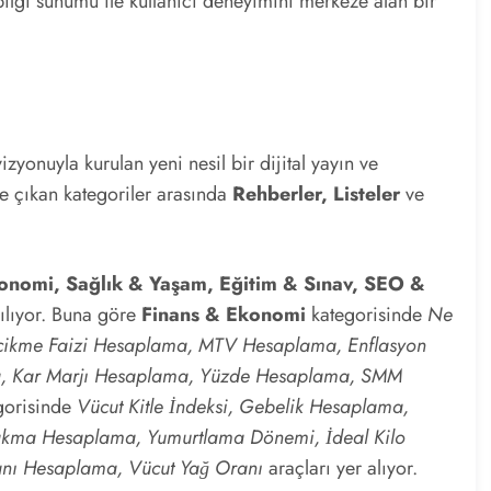
 bilgi sunumu ile kullanıcı deneyimini merkeze alan bir
izyonuyla kurulan yeni nesil bir dijital yayın ve
e çıkan kategoriler arasında
Rehberler, Listeler
ve
onomi, Sağlık & Yaşam, Eğitim & Sınav, SEO &
rılıyor. Buna göre
Finans & Ekonomi
kategorisinde
Ne
ecikme Faizi Hesaplama, MTV Hesaplama, Enflasyon
, Kar Marjı Hesaplama, Yüzde Hesaplama, SMM
gorisinde
Vücut Kitle İndeksi, Gebelik Hesaplama,
Bırakma Hesaplama, Yumurtlama Dönemi, İdeal Kilo
nı Hesaplama, Vücut Yağ Oranı
araçları yer alıyor.