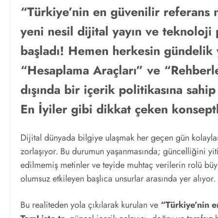
“Türkiye’nin en güvenilir referans
yeni nesil dijital yayın ve teknoloj
başladı! Hemen herkesin gündelik
“Hesaplama Araçları” ve “Rehberler”
dışında bir içerik politikasına sahip
En İyiler gibi dikkat çeken konsept
Dijital dünyada bilgiye ulaşmak her geçen gün kolaylaş
zorlaşıyor. Bu durumun yaşanmasında; güncelliğini yiti
edilmemiş metinler ve teyide muhtaç verilerin rolü bü
olumsuz etkileyen başlıca unsurlar arasında yer alıyor.
Bu realiteden yola çıkılarak kurulan ve
“Türkiye’nin e