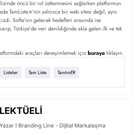
nalizinde öncü bir rol üstlenmesini sağlarken platformun
a TamListe.tr’nin yalnızca bir web sitesi değil; aynı
izdi. Softa’nın gelecek hedefleri arasında ise
arıp, Türkiye’de veri denildiğinde akla gelen ilk ve tek
platformdaki araçları deneyimlemek için
buraya
tıklayın.
Listeler
Tam Liste
TanıtımTR
ELEKTÜELİ
Yazar I Branding Line - Dijital Markalaşma