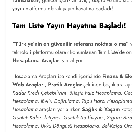
TamListe.tr
, güncel içerik anlayışı, doğru ve tarafsız
yayın platformu olarak yayın hayatına başladı!
Tam Liste Yayın Hayatına Başladı!
“Türkiye’nin en güvenilir referans noktası olma”
v
teknoloji platformu olarak konumlanan Tam Liste’de ön
Hesaplama Araçları
yer alıyor.
Hesaplama Araçları ise kendi içerisinde
Finans & Ek
Web Araçları, Pratik Araçlar
şeklinde başlıklara ay
Kadar Kredi Çekebilirim, Bileşik Faiz Hesaplama, G
Hesaplama, IBAN Doğrulama, Tapu Harcı Hesaplama
Hesaplama
araçları yer alırken
Sağlık & Yaşam
kate
Günlük Kalori İhtiyacı, Günlük Su İhtiyacı, Sigara 
Hesaplama, Uyku Döngüsü Hesaplama, Bel-Kalça Ora