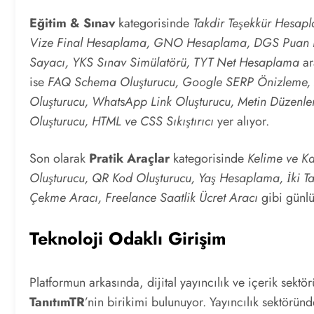
Eğitim & Sınav
kategorisinde
Takdir Teşekkür Hesa
Vize Final Hesaplama, GNO Hesaplama, DGS Puan H
Sayacı, YKS Sınav Simülatörü, TYT Net Hesaplama
ar
ise
FAQ Schema Oluşturucu, Google SERP Önizleme, İnte
Oluşturucu, WhatsApp Link Oluşturucu, Metin Düzenl
Oluşturucu, HTML ve CSS Sıkıştırıcı
yer alıyor.
Son olarak
Pratik Araçlar
kategorisinde
Kelime ve Ka
Oluşturucu, QR Kod Oluşturucu, Yaş Hesaplama, İki Tar
Çekme Aracı, Freelance Saatlik Ücret Aracı
gibi günlü
Teknoloji Odaklı Girişim
Platformun arkasında, dijital yayıncılık ve içerik sekt
TanıtımTR
’nin birikimi bulunuyor. Yayıncılık sektöründ