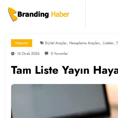
İçeriğe
atla
,
,
,
Haberler
Dijital Araçlar
Hesaplama Araçları
Listeler
T
16 Ocak 2026
0 Yorumlar
Tam Liste Yayın Haya