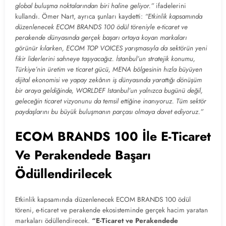
global buluşma noktalarından biri haline geliyor.”
ifadelerini
kullandı. Ömer Nart, ayrıca şunları kaydetti:
“Etkinlik kapsamında
düzenlenecek ECOM BRANDS 100 ödül töreniyle e-ticaret ve
perakende dünyasında gerçek başarı ortaya koyan markaları
görünür kılarken, ECOM TOP VOICES yarışmasıyla da sektörün yeni
fikir liderlerini sahneye taşıyacağız. İstanbul’un stratejik konumu,
Türkiye’nin üretim ve ticaret gücü, MENA bölgesinin hızla büyüyen
dijital ekonomisi ve yapay zekânın iş dünyasında yarattığı dönüşüm
bir araya geldiğinde, WORLDEF Istanbul’un yalnızca bugünü değil,
geleceğin ticaret vizyonunu da temsil ettiğine inanıyoruz. Tüm sektör
paydaşlarını bu büyük buluşmanın parçası olmaya davet ediyoruz.”
ECOM BRANDS 100 İle E-Ticaret
Ve Perakendede Başarı
Ödüllendirilecek
Etkinlik kapsamında düzenlenecek ECOM BRANDS 100 ödül
töreni, e-ticaret ve perakende ekosisteminde gerçek hacim yaratan
markaları ödüllendirecek.
“E-Ticaret ve Perakendede