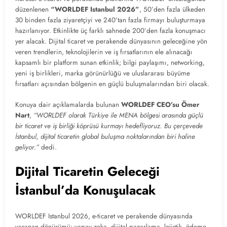
düzenlenen
“WORLDEF Istanbul 2026”
, 50’den fazla ülkeden
30 binden fazla ziyaretçiyi ve 240’tan fazla firmayı buluşturmaya
hazırlanıyor. Etkinlikte üç farklı sahnede 200’den fazla konuşmacı
yer alacak. Dijital ticaret ve perakende dünyasının geleceğine yön
veren trendlerin, teknolojilerin ve iş fırsatlarının ele alınacağı
kapsamlı bir platform sunan etkinlik; bilgi paylaşımı, networking,
yeni iş birlikleri, marka görünürlüğü ve uluslararası büyüme
fırsatları açısından bölgenin en güçlü buluşmalarından biri olacak.
Konuya dair açıklamalarda bulunan
WORLDEF CEO’su Ömer
Nart
,
“WORLDEF olarak Türkiye ile MENA bölgesi arasında güçlü
bir ticaret ve iş birliği köprüsü kurmayı hedefliyoruz. Bu çerçevede
İstanbul, dijital ticaretin global buluşma noktalarından biri haline
geliyor.”
dedi.
Dijital Ticaretin Geleceği
İstanbul’da Konuşulacak
WORLDEF Istanbul 2026, e-ticaret ve perakende dünyasında
yaşanan dönüşümü; yapay zeka, dijital pazarlama, lojistik, ödeme