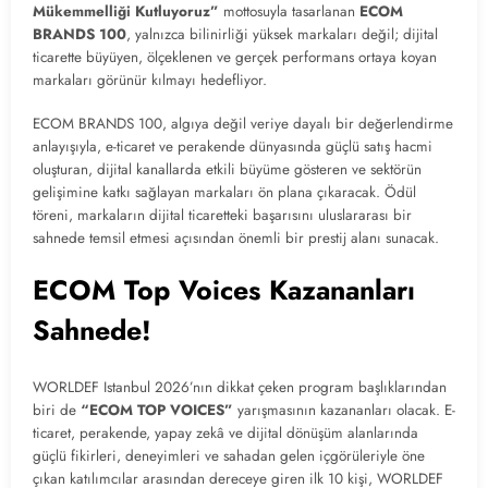
Mükemmelliği Kutluyoruz”
mottosuyla tasarlanan
ECOM
BRANDS 100
, yalnızca bilinirliği yüksek markaları değil; dijital
ticarette büyüyen, ölçeklenen ve gerçek performans ortaya koyan
markaları görünür kılmayı hedefliyor.
ECOM BRANDS 100, algıya değil veriye dayalı bir değerlendirme
anlayışıyla, e-ticaret ve perakende dünyasında güçlü satış hacmi
oluşturan, dijital kanallarda etkili büyüme gösteren ve sektörün
gelişimine katkı sağlayan markaları ön plana çıkaracak. Ödül
töreni, markaların dijital ticaretteki başarısını uluslararası bir
sahnede temsil etmesi açısından önemli bir prestij alanı sunacak.
ECOM Top Voices Kazananları
Sahnede!
WORLDEF Istanbul 2026’nın dikkat çeken program başlıklarından
biri de
“ECOM TOP VOICES”
yarışmasının kazananları olacak. E-
ticaret, perakende, yapay zekâ ve dijital dönüşüm alanlarında
güçlü fikirleri, deneyimleri ve sahadan gelen içgörüleriyle öne
çıkan katılımcılar arasından dereceye giren ilk 10 kişi, WORLDEF