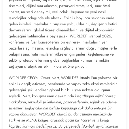
sistemleri, dijital markalaşma, pazaryeri stratejileri, sınır ötesi
ticaret, müşteri deneyimi, veri odaklı büyüme ve yeni nesil
teknolojiler odağında ele alacak. Etkinlik boyunca sektörün önde
gelen isimleri, markaların büyüme yolculuklarını, değişen tüketici
davranışlarını, global ticaret dinamiklerini ve dijital ekonominin
geleceğini katılımcılarla paylaşacak. WORLDEF Istanbul 2026,
konferans ve fuar konseptlerini birleştirerek, markaların yeni
pazarlara açılmasına, teknoloji sağlayıcılarının doğru müşterilerle
buluşmasına, yatırımcıların yükselen girişimleri keşfetmesine ve
sektör profesyonellerinin global bağlantılar kurmasına imkân
sağlayan stratejik bir etkinlik olarak öne çıkıyor.
WORLDEF CEO’su Ömer Nart, WORLDEF Istanbul’un yalnızca bir
etkinlik değil; e-ticaret, perakende ve yapay zekâ ekosistemlerinin
geleceğini şekillendiren global bir buluşma noktası olduğunu
söyledi. Nart, konuşmasının devamında ise;
“Bugün dijital ticaret;
markaların, teknoloji şirketlerinin, pazaryerlerinin, lojistik ve ödeme
sistemleri sağlayıcılarının birlikte büyüdüğü çok daha entegre bir
yapıya dönüşüyor. WORLDEF olarak bu dönüşümün merkezinde,
Türkiye ile MENA bölgesi arasında güçlü bir ticaret ve iş birliği
köprüsü kurmayı hedefliyoruz. Bu çerçevede İstanbul, dijital ticaretin