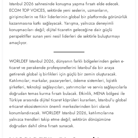
Istanbul 2026 sahnesinde konuşma yapma fırsatı elde edecek.
ECOM TOP VOICES, sektörde yeni seslerin, uzmanların,
girişimcilerin ve fikir liderlerinin global bir platformda görünürlük
kazanmasına katkı sağlayacak. Yarışma, yalnızca deneyimli
konuşmacıları değil; dijital ticaretin geleceğine dair güçlü
perspektifler sunan yeni nesil liderleri de sektörle buluşturmayı
amaçlıyor.
WORLDEF Istanbul 2026, dünyanın farklı bölgelerinden gelen e-
ticaret ve perakende profesyonellerini İstanbul’da bir araya
getirerek global iş birlikleri için güçlü bir zemin oluşturacak.
Katılımcılar; markalar, pazaryerleri, ödeme sistemleri, lojistik
şirketleri, teknoloji sağlayıcıları, yatırımcılar ve servis sağlayıcılarla
doğrudan temas kurma fırsatı bulacak. Etkinlik, MENA bölgesi ile
Türkiye arasında dijital ticaret köprüleri kurarken, İstanbul’u global
e-ticaret ekosisteminin önemli merkezlerinden biri olarak
konumlandıracak. WORLDEF Istanbul 2026, katılımcılarına
yalnızca trendleri takip etme değil; sektörün dönüşümüne
doğrudan dahil olma fırsatı sunacak.