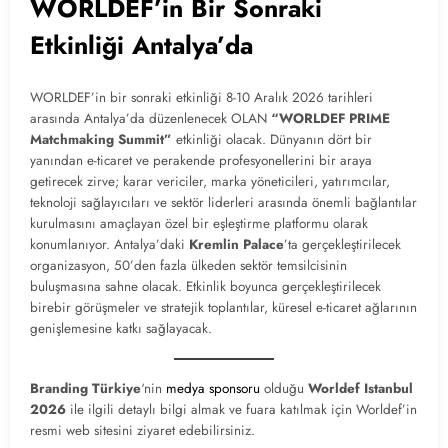
WORLDEF’in Bir Sonraki
Etkinliği Antalya’da
WORLDEF’in bir sonraki etkinliği 8-10 Aralık 2026 tarihleri
arasında Antalya’da düzenlenecek OLAN
“WORLDEF PRIME
Matchmaking Summit”
etkinliği olacak. Dünyanın dört bir
yanından e-ticaret ve perakende profesyonellerini bir araya
getirecek zirve; karar vericiler, marka yöneticileri, yatırımcılar,
teknoloji sağlayıcıları ve sektör liderleri arasında önemli bağlantılar
kurulmasını amaçlayan özel bir eşleştirme platformu olarak
konumlanıyor. Antalya’daki
Kremlin Palace
’ta gerçekleştirilecek
organizasyon, 50’den fazla ülkeden sektör temsilcisinin
buluşmasına sahne olacak. Etkinlik boyunca gerçekleştirilecek
birebir görüşmeler ve stratejik toplantılar, küresel e-ticaret ağlarının
genişlemesine katkı sağlayacak.
Branding Türkiye
‘nin
medya sponsoru
olduğu
Worldef Istanbul
2026
ile ilgili detaylı bilgi almak ve fuara katılmak için Worldef’in
resmi web sitesini ziyaret edebilirsiniz.